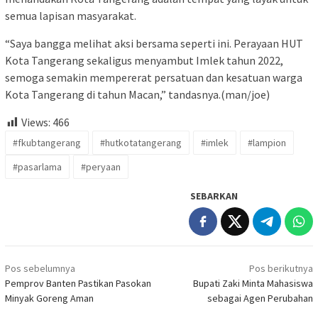
semua lapisan masyarakat.
“Saya bangga melihat aksi bersama seperti ini. Perayaan HUT
Kota Tangerang sekaligus menyambut Imlek tahun 2022,
semoga semakin mempererat persatuan dan kesatuan warga
Kota Tangerang di tahun Macan,” tandasnya.(man/joe)
Views:
466
#fkubtangerang
#hutkotatangerang
#imlek
#lampion
#pasarlama
#peryaan
SEBARKAN
Navigasi
Pos sebelumnya
Pos berikutnya
pos
Pemprov Banten Pastikan Pasokan
Bupati Zaki Minta Mahasiswa
Minyak Goreng Aman
sebagai Agen Perubahan