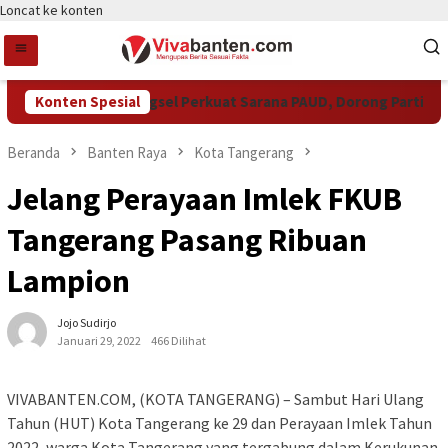
Loncat ke konten
Konten Spesial
Pemkot Tangsel Perkuat Sarana PAUD, Dorong Partisipasi 
Beranda
Banten Raya
Kota Tangerang
Jelang Perayaan Imlek FKUB
Tangerang Pasang Ribuan
Lampion
Jojo Sudirjo
Januari 29, 2022
466 Dilihat
VIVABANTEN.COM, (KOTA TANGERANG) – Sambut Hari Ulang
Tahun (HUT) Kota Tangerang ke 29 dan Perayaan Imlek Tahun
2022, warga Kota Tangerang yang tergabung dalam Kerukunan