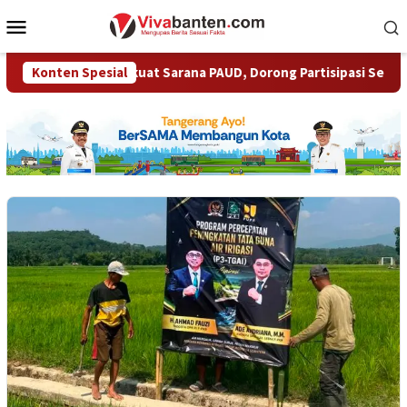
Loncat
Menu
ke
Mobile
konten
gsel Perkuat Sarana PAUD, Dorong Partisipasi Sekolah Meningk
Konten Spesial