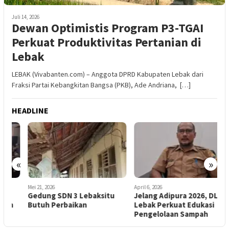
Juli 14, 2026
Dewan Optimistis Program P3-TGAI
Perkuat Produktivitas Pertanian di
Lebak
LEBAK (Vivabanten.com) – Anggota DPRD Kabupaten Lebak dari
Fraksi Partai Kebangkitan Bangsa (PKB), Ade Andriana, […]
HEADLINE
«
»
Mei 21, 2026
April 6, 2026
A
Gedung SDN 3 Lebaksitu
Jelang Adipura 2026, DLH
Butuh Perbaikan
Lebak Perkuat Edukasi
J
Pengelolaan Sampah