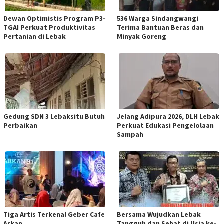
Dewan Optimistis Program P3-
536 Warga Sindangwangi
TGAI Perkuat Produktivitas
Terima Bantuan Beras dan
Pertanian di Lebak
Minyak Goreng
Gedung SDN 3 Lebaksitu Butuh
Jelang Adipura 2026, DLH Lebak
Perbaikan
Perkuat Edukasi Pengelolaan
Sampah
Tiga Artis Terkenal Geber Cafe
Bersama Wujudkan Lebak
Arkan
Tangguh dan Sehat di Usia ke-