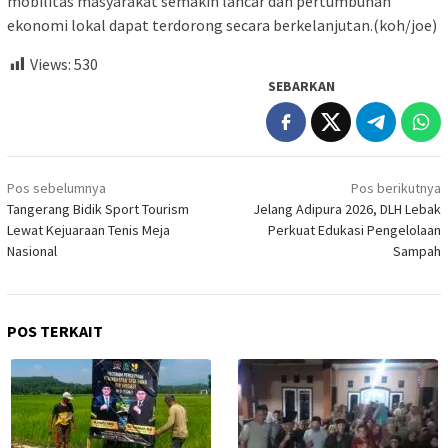
mobilitas masyarakat semakin lancar dan pertumbuhan
ekonomi lokal dapat terdorong secara berkelanjutan.(koh/joe)
Views:
530
SEBARKAN
Navigasi
Pos sebelumnya
Pos berikutnya
pos
Tangerang Bidik Sport Tourism
Jelang Adipura 2026, DLH Lebak
Lewat Kejuaraan Tenis Meja
Perkuat Edukasi Pengelolaan
Nasional
Sampah
POS TERKAIT