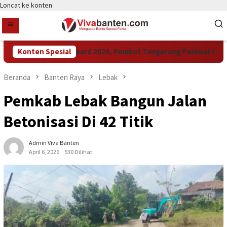
Loncat ke konten
Konten Spesial
Raih LPM Award 2026, Pemkot Tangerang Perkuat Kolabora
Beranda
Banten Raya
Lebak
Pemkab Lebak Bangun Jalan
Betonisasi Di 42 Titik
Admin Viva Banten
April 6, 2026
530 Dilihat