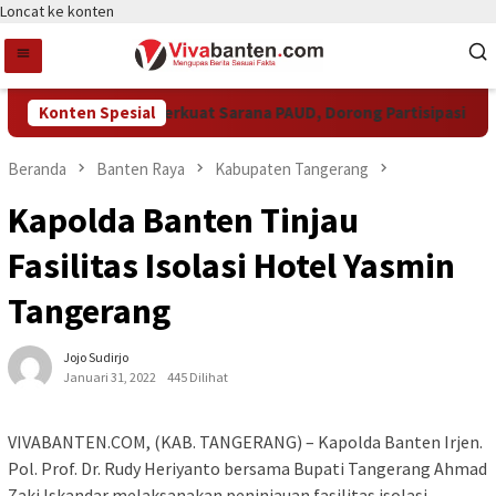
Loncat ke konten
emkot Tangsel Perkuat Sarana PAUD, Dorong Partisipasi Sekolah
Konten Spesial
Beranda
Banten Raya
Kabupaten Tangerang
Kapolda Banten Tinjau
Fasilitas Isolasi Hotel Yasmin
Tangerang
Jojo Sudirjo
Januari 31, 2022
445 Dilihat
VIVABANTEN.COM, (KAB. TANGERANG) – Kapolda Banten Irjen.
Pol. Prof. Dr. Rudy Heriyanto bersama Bupati Tangerang Ahmad
Zaki Iskandar melaksanakan peninjauan fasilitas isolasi