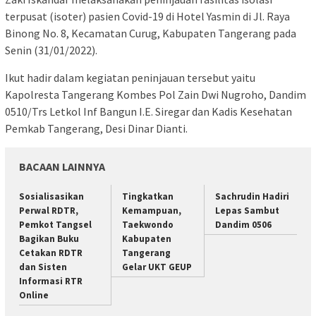
terpusat (isoter) pasien Covid-19 di Hotel Yasmin di Jl. Raya
Binong No. 8, Kecamatan Curug, Kabupaten Tangerang pada
Senin (31/01/2022).
Ikut hadir dalam kegiatan peninjauan tersebut yaitu
Kapolresta Tangerang Kombes Pol Zain Dwi Nugroho, Dandim
0510/Trs Letkol Inf Bangun I.E. Siregar dan Kadis Kesehatan
Pemkab Tangerang, Desi Dinar Dianti.
BACAAN LAINNYA
Sosialisasikan
Tingkatkan
Sachrudin Hadiri
Perwal RDTR,
Kemampuan,
Lepas Sambut
Pemkot Tangsel
Taekwondo
Dandim 0506
Bagikan Buku
Kabupaten
Cetakan RDTR
Tangerang
dan Sisten
Gelar UKT GEUP
Informasi RTR
Online