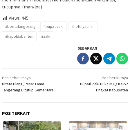
tutupnya. (man/joe)
Views:
445
#beritatangerang
#bupatizaki
#hotelyasmin
#kapoldabanten
#zaki
SEBARKAN
Navigasi
Pos sebelumnya
Pos berikutnya
pos
Ditata Ulang, Pasar Lama
Bupati Zaki Buka MTQ Ke-52
Tangerang Ditutup Sementara
Tingkat Kabupaten
POS TERKAIT