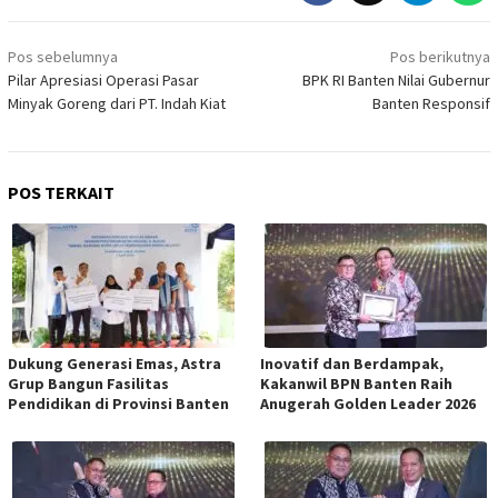
Navigasi
Pos sebelumnya
Pos berikutnya
pos
Pilar Apresiasi Operasi Pasar
BPK RI Banten Nilai Gubernur
Minyak Goreng dari PT. Indah Kiat
Banten Responsif
POS TERKAIT
Dukung Generasi Emas, Astra
Inovatif dan Berdampak,
Grup Bangun Fasilitas
Kakanwil BPN Banten Raih
Pendidikan di Provinsi Banten
Anugerah Golden Leader 2026