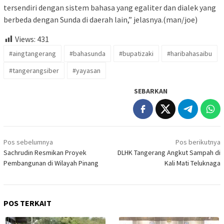
tersendiri dengan sistem bahasa yang egaliter dan dialek yang
berbeda dengan Sunda di daerah lain,” jelasnya.(man/joe)
Views:
431
#aingtangerang
#bahasunda
#bupatizaki
#haribahasaibu
#tangerangsiber
#yayasan
SEBARKAN
Navigasi
Pos sebelumnya
Pos berikutnya
pos
Sachrudin Resmikan Proyek
DLHK Tangerang Angkut Sampah di
Pembangunan di Wilayah Pinang
Kali Mati Teluknaga
POS TERKAIT