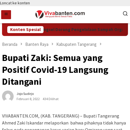
Loncat ke konten
Konten Spesial
DCKTR Tangsel Dorong Pengelolaan Sampah Organik Lewa
Beranda
Banten Raya
Kabupaten Tangerang
Bupati Zaki: Semua yang
Positif Covid-19 Langsung
Ditangani
Jojo Sudirjo
Februari 8, 2022
434 Dilihat
VIVABANTEN.COM, (KAB. TANGERANG) – Bupati Tangerang
Ahmed Zaki Iskandar melaporkan bahwa pihaknya tidak hanya
fokus pada penanganan kasus varian baru Omicron yang saat