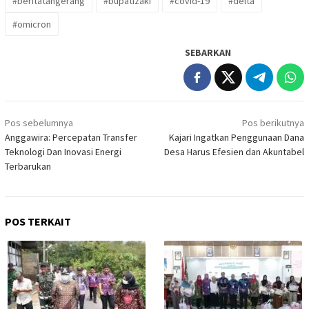
#beritatangerang
#bupatizaki
#covid-19
#delta
#omicron
SEBARKAN
Navigasi
Pos sebelumnya
Pos berikutnya
pos
Anggawira: Percepatan Transfer
Kajari Ingatkan Penggunaan Dana
Teknologi Dan Inovasi Energi
Desa Harus Efesien dan Akuntabel
Terbarukan
POS TERKAIT