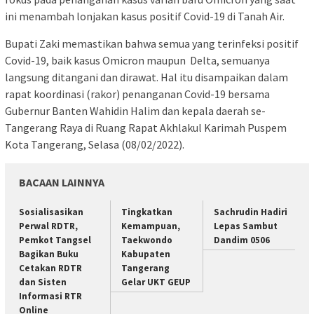
ini menambah lonjakan kasus positif Covid-19 di Tanah Air.
Bupati Zaki memastikan bahwa semua yang terinfeksi positif
Covid-19, baik kasus Omicron maupun Delta, semuanya
langsung ditangani dan dirawat. Hal itu disampaikan dalam
rapat koordinasi (rakor) penanganan Covid-19 bersama
Gubernur Banten Wahidin Halim dan kepala daerah se-
Tangerang Raya di Ruang Rapat Akhlakul Karimah Puspem
Kota Tangerang, Selasa (08/02/2022).
BACAAN LAINNYA
Sosialisasikan
Tingkatkan
Sachrudin Hadiri
Perwal RDTR,
Kemampuan,
Lepas Sambut
Pemkot Tangsel
Taekwondo
Dandim 0506
Bagikan Buku
Kabupaten
Cetakan RDTR
Tangerang
dan Sisten
Gelar UKT GEUP
Informasi RTR
Online