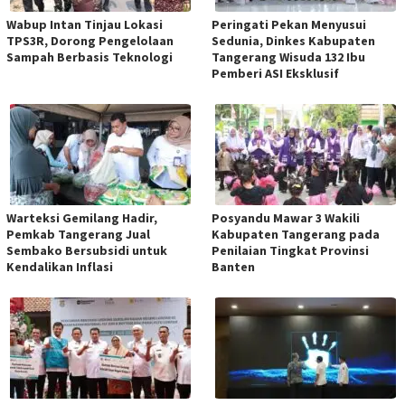
Wabup Intan Tinjau Lokasi
Peringati Pekan Menyusui
TPS3R, Dorong Pengelolaan
Sedunia, Dinkes Kabupaten
Sampah Berbasis Teknologi
Tangerang Wisuda 132 Ibu
Pemberi ASI Eksklusif
Warteksi Gemilang Hadir,
Posyandu Mawar 3 Wakili
Pemkab Tangerang Jual
Kabupaten Tangerang pada
Sembako Bersubsidi untuk
Penilaian Tingkat Provinsi
Kendalikan Inflasi
Banten