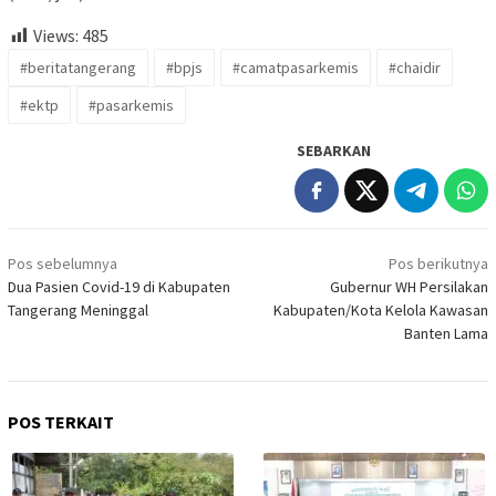
Views:
485
#beritatangerang
#bpjs
#camatpasarkemis
#chaidir
#ektp
#pasarkemis
SEBARKAN
Navigasi
Pos sebelumnya
Pos berikutnya
pos
Dua Pasien Covid-19 di Kabupaten
Gubernur WH Persilakan
Tangerang Meninggal
Kabupaten/Kota Kelola Kawasan
Banten Lama
POS TERKAIT