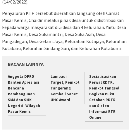
(14/02/2022).
Penyaluran KTP tersebut diserahkan langsung oleh Camat
Pasar Kemis, Chaidir melalui pihak desa untuk didistribusikan
kepada warga masyarakat di 5 desa dan 4 kelurahan. Yaitu Desa
Pasar Kemis, Desa Sukamantri, Desa Suka Asih, Desa
Pangadegan, Desa Gelam Jaya, Kelurahan Kutajaya, Kelurahan
Kutabaru, Kelurahan Sindang Sari, dan Kelurahan Kutabumi.
BACAAN LAINNYA
Anggota DPRD
Lampaui
Sosialisasikan
Banten Apresiasi
Target, Pemkot
Perwal RDTR,
Rencana
Tangerang
Pemkot Tangsel
Pembangunan
Kembali Sabet
Bagikan Buku
SMA dan SMK
UHC Award
Cetakan RDTR
Negeri di Wilayah
dan Sisten
Pasar Kemis
Informasi RTR
Online