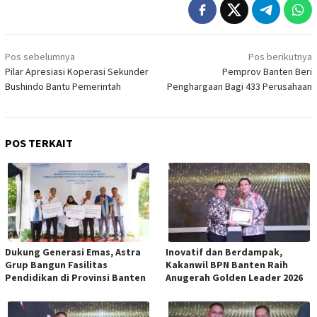
Navigasi
Pos sebelumnya
Pos berikutnya
pos
Pilar Apresiasi Koperasi Sekunder
Pemprov Banten Beri
Bushindo Bantu Pemerintah
Penghargaan Bagi 433 Perusahaan
POS TERKAIT
Dukung Generasi Emas, Astra
Inovatif dan Berdampak,
Grup Bangun Fasilitas
Kakanwil BPN Banten Raih
Pendidikan di Provinsi Banten
Anugerah Golden Leader 2026