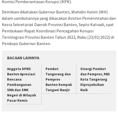
Komisi Pemberantasan Korupsi (KPK).
Demikian dikatakan Gubernur Banten, Wahidin Halim (WH)
dalam sambutannya yang dibacakan Asisten Pemerintahan dan
Kesra Sekretariat Daerah Provinsi Banten, Septo Kalnadi, saat
Pembukaan Rapat Koordinasi Pencegahan Korupsi
Terintegrasi Provinsi Banten Tahun 2022, Rabu (23/02/2022) di
Pendopo Gubernur Banten.
BACAAN LAINNYA
Anggota DPRD
Pemkot
Sinergi Pemkot
Banten Apresiasi
Tangerang dan
dan Pemprov, PAD
Rencana
Pemprov
Kota Tangerang
Pembangunan
Banten Kompak
Diproyeksikan
SMA dan SMK
Tangani Banjir
Naik
Negeri di Wilayah
Pasar Kemis