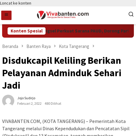
Loncat ke konten
Konten Spesial
Pemkot Tangsel Perkuat Sarana PAUD, Dorong Partisipasi
Beranda
Banten Raya
Kota Tangerang
Disdukcapil Keliling Berikan
Pelayanan Adminduk Sehari
Jadi
Jojo Sudirjo
Februari 2, 2022
480 Dilihat
VIVABANTEN.COM, (KOTA TANGERANG) – Pemerintah Kota
Tangerang melalui Dinas Kependudukan dan Pencatatan Sipil
(Disdukcapil) dan 13 Kecamatan, tengah memberikan