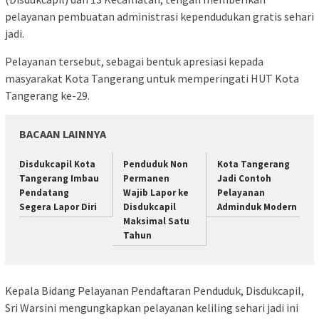
pelayanan pembuatan administrasi kependudukan gratis sehari
jadi.
Pelayanan tersebut, sebagai bentuk apresiasi kepada
masyarakat Kota Tangerang untuk memperingati HUT Kota
Tangerang ke-29.
BACAAN LAINNYA
Disdukcapil Kota
Penduduk Non
Kota Tangerang
Tangerang Imbau
Permanen
Jadi Contoh
Pendatang
Wajib Lapor ke
Pelayanan
Segera Lapor Diri
Disdukcapil
Adminduk Modern
Maksimal Satu
Tahun
Kepala Bidang Pelayanan Pendaftaran Penduduk, Disdukcapil,
Sri Warsini mengungkapkan pelayanan keliling sehari jadi ini