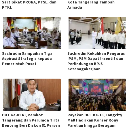
Sertipikat PRONA, PTSL, dan
Kota Tangerang Tambah
PTKL
Armada
Sachrudin Sampaikan Tiga
Sachrudin Kukuhkan Pengurus
Aspirasi Strategis kepada
IPSM, PSM Dapat Insentif dan
Pemerintah Pusat
Perlindungan BPJS
Ketenagakerjaan
HUT Ke-81 RI, Pemkot
Rayakan HUT Ke-15, Tangcity
Tangerang dan Perumda Tirta
Mall Hadirkan Konser Rony
Benteng Beri Diskon 81 Persen
Parulian hingga Beragam