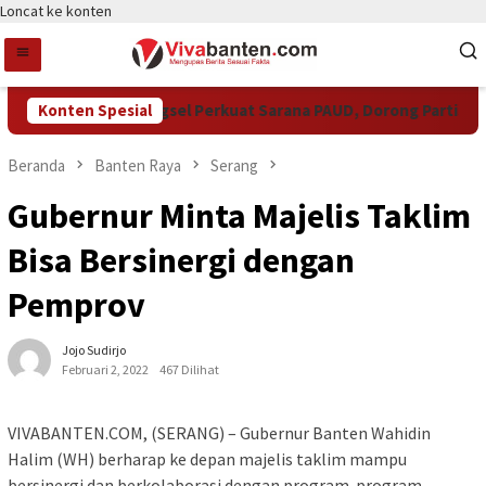
Loncat ke konten
Konten Spesial
Pemkot Tangsel Perkuat Sarana PAUD, Dorong Partisipasi
Beranda
Banten Raya
Serang
Gubernur Minta Majelis Taklim
Bisa Bersinergi dengan
Pemprov
Jojo Sudirjo
Februari 2, 2022
467 Dilihat
VIVABANTEN.COM, (SERANG) – Gubernur Banten Wahidin
Halim (WH) berharap ke depan majelis taklim mampu
bersinergi dan berkolaborasi dengan program-program