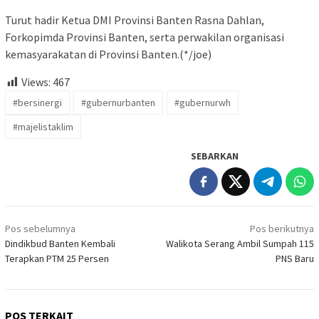
Turut hadir Ketua DMI Provinsi Banten Rasna Dahlan,
Forkopimda Provinsi Banten, serta perwakilan organisasi
kemasyarakatan di Provinsi Banten.(*/joe)
Views:
467
#bersinergi
#gubernurbanten
#gubernurwh
#majelistaklim
SEBARKAN
Navigasi
Pos sebelumnya
Pos berikutnya
pos
Dindikbud Banten Kembali
Walikota Serang Ambil Sumpah 115
Terapkan PTM 25 Persen
PNS Baru
POS TERKAIT