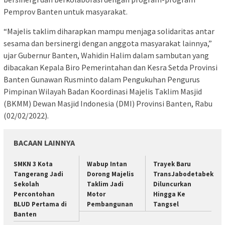
Pemprov Banten untuk masyarakat.
“Majelis taklim diharapkan mampu menjaga solidaritas antar
sesama dan bersinergi dengan anggota masyarakat lainnya,”
ujar Gubernur Banten, Wahidin Halim dalam sambutan yang
dibacakan Kepala Biro Pemerintahan dan Kesra Setda Provinsi
Banten Gunawan Rusminto dalam Pengukuhan Pengurus
Pimpinan Wilayah Badan Koordinasi Majelis Taklim Masjid
(BKMM) Dewan Masjid Indonesia (DMI) Provinsi Banten, Rabu
(02/02/2022).
BACAAN LAINNYA
SMKN 3 Kota
Wabup Intan
Trayek Baru
Tangerang Jadi
Dorong Majelis
TransJabodetabek
Sekolah
Taklim Jadi
Diluncurkan
Percontohan
Motor
Hingga Ke
BLUD Pertama di
Pembangunan
Tangsel
Banten