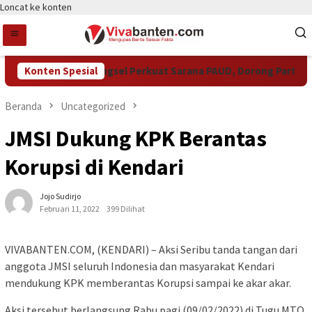
Loncat ke konten
Konten Spesial
Pemkot Tangsel Perkuat Sarana PAUD, Dorong Partisipasi 
Beranda
Uncategorized
JMSI Dukung KPK Berantas
Korupsi di Kendari
Jojo Sudirjo
Februari 11, 2022
399 Dilihat
VIVABANTEN.COM, (KENDARI) – Aksi Seribu tanda tangan dari
anggota JMSI seluruh Indonesia dan masyarakat Kendari
mendukung KPK memberantas Korupsi sampai ke akar akar.
Aksi tersebut berlangsung Rabu pagi (09/02/2022) di Tugu MTQ,