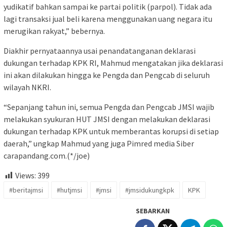
yudikatif bahkan sampai ke partai politik (parpol). Tidak ada
lagi transaksi jual beli karena menggunakan uang negara itu
merugikan rakyat,” bebernya.
Diakhir pernyataannya usai penandatanganan deklarasi
dukungan terhadap KPK RI, Mahmud mengatakan jika deklarasi
ini akan dilakukan hingga ke Pengda dan Pengcab di seluruh
wilayah NKRI.
“Sepanjang tahun ini, semua Pengda dan Pengcab JMSI wajib
melakukan syukuran HUT JMSI dengan melakukan deklarasi
dukungan terhadap KPK untuk memberantas korupsi di setiap
daerah,” ungkap Mahmud yang juga Pimred media Siber
carapandang.com.(*/joe)
Views:
399
#beritajmsi
#hutjmsi
#jmsi
#jmsidukungkpk
KPK
SEBARKAN