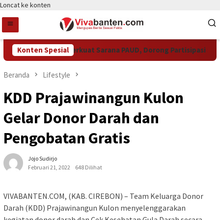
Loncat ke konten
emkot Tangsel Perkuat Sarana PAUD, Dorong Partisipasi Sekola
Konten Spesial
Beranda
Lifestyle
KDD Prajawinangun Kulon
Gelar Donor Darah dan
Pengobatan Gratis
Jojo Sudirjo
Februari 21, 2022
648 Dilihat
VIVABANTEN.COM, (KAB. CIREBON) – Team Keluarga Donor
Darah (KDD) Prajawinangun Kulon menyelenggarakan
kegiatan donor darah dan Cek Kesehatan Gula Darah secara