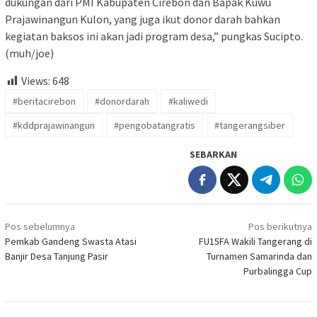
dukungan dari PMI Kabupaten Cirebon dan Bapak Kuwu
Prajawinangun Kulon, yang juga ikut donor darah bahkan
kegiatan baksos ini akan jadi program desa,” pungkas Sucipto.
(muh/joe)
Views:
648
#beritacirebon
#donordarah
#kaliwedi
#kddprajawinangun
#pengobatangratis
#tangerangsiber
SEBARKAN
Navigasi
Pos sebelumnya
Pos berikutnya
pos
Pemkab Gandeng Swasta Atasi
FU15FA Wakili Tangerang di
Banjir Desa Tanjung Pasir
Turnamen Samarinda dan
Purbalingga Cup