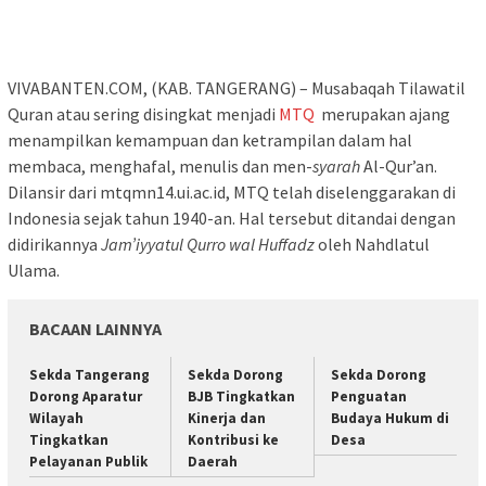
VIVABANTEN.COM, (KAB. TANGERANG) – Musabaqah Tilawatil
Quran atau sering disingkat menjadi
MTQ
merupakan ajang
menampilkan kemampuan dan ketrampilan dalam hal
membaca, menghafal, menulis dan men-
syarah
Al-Qur’an.
Dilansir dari mtqmn14.ui.ac.id, MTQ telah diselenggarakan di
Indonesia sejak tahun 1940-an. Hal tersebut ditandai dengan
didirikannya
Jam’iyyatul Qurro wal Huffadz
oleh Nahdlatul
Ulama.
BACAAN LAINNYA
Sekda Tangerang
Sekda Dorong
Sekda Dorong
Dorong Aparatur
BJB Tingkatkan
Penguatan
Wilayah
Kinerja dan
Budaya Hukum di
Tingkatkan
Kontribusi ke
Desa
Pelayanan Publik
Daerah