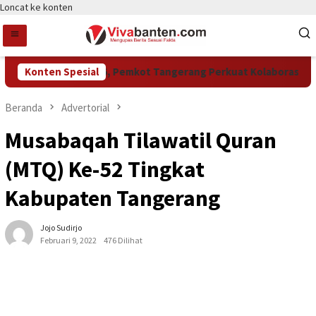
Loncat ke konten
 LPM Award 2026, Pemkot Tangerang Perkuat Kolaborasi Pember
Konten Spesial
Beranda
Advertorial
Musabaqah Tilawatil Quran
(MTQ) Ke-52 Tingkat
Kabupaten Tangerang
Jojo Sudirjo
Februari 9, 2022
476 Dilihat