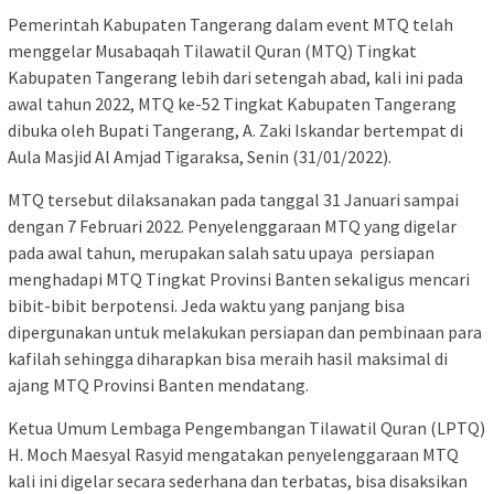
Pemerintah Kabupaten Tangerang dalam event MTQ telah
menggelar Musabaqah Tilawatil Quran (MTQ) Tingkat
Kabupaten Tangerang lebih dari setengah abad, kali ini pada
awal tahun 2022, MTQ ke-52 Tingkat Kabupaten Tangerang
dibuka oleh Bupati Tangerang, A. Zaki Iskandar bertempat di
Aula Masjid Al Amjad Tigaraksa, Senin (31/01/2022).
MTQ tersebut dilaksanakan pada tanggal 31 Januari sampai
dengan 7 Februari 2022. Penyelenggaraan MTQ yang digelar
pada awal tahun, merupakan salah satu upaya persiapan
menghadapi MTQ Tingkat Provinsi Banten sekaligus mencari
bibit-bibit berpotensi. Jeda waktu yang panjang bisa
dipergunakan untuk melakukan persiapan dan pembinaan para
kafilah sehingga diharapkan bisa meraih hasil maksimal di
ajang MTQ Provinsi Banten mendatang.
Ketua Umum Lembaga Pengembangan Tilawatil Quran (LPTQ)
H. Moch Maesyal Rasyid mengatakan penyelenggaraan MTQ
kali ini digelar secara sederhana dan terbatas, bisa disaksikan