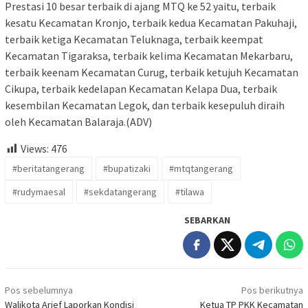
Prestasi 10 besar terbaik di ajang MTQ ke 52 yaitu, terbaik
kesatu Kecamatan Kronjo, terbaik kedua Kecamatan Pakuhaji,
terbaik ketiga Kecamatan Teluknaga, terbaik keempat
Kecamatan Tigaraksa, terbaik kelima Kecamatan Mekarbaru,
terbaik keenam Kecamatan Curug, terbaik ketujuh Kecamatan
Cikupa, terbaik kedelapan Kecamatan Kelapa Dua, terbaik
kesembilan Kecamatan Legok, dan terbaik kesepuluh diraih
oleh Kecamatan Balaraja.(ADV)
Views:
476
#beritatangerang
#bupatizaki
#mtqtangerang
#rudymaesal
#sekdatangerang
#tilawa
SEBARKAN
Navigasi
Pos sebelumnya
Pos berikutnya
pos
Walikota Arief Laporkan Kondisi
Ketua TP PKK Kecamatan