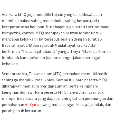
Arti kata MTQ juga memiliki tujuan yang baik. Musabaqah
memiliki makna saling mendahului, saling berpacu, adu
kecepatan atau balapan. Musabaqah juga berarti perlombaan,
kompetisi, kontes. MTQ merupakan bentuk lomba untuk
mencapai kebaikan. Hal tersebut sejalan dengan surat al-
Baqarah ayat 148 dan surat al-Maidah ayat ketika Allah
berfirman: “fastabiqul-khairat” yang artinya: “Maka berlomba-
lombalah kamu sekalian (dalam mengerjakan) berbagai
kebaikan.
Sementara itu, Tilawa dalam MTQ bermakna memiliki nasib
sehingga memiliki rasa ikhlas. Karena itu, para peserta MTQ
diharapkan menjauhi riya’ dan sum’ah, serta keinginan-
keinginan duniawi. Para peserta MTQ hanya diminta untuk
memperindah suara yang dapat meningkatkan perenungan dan
pemahaman
Al-Qur’an
yang mulia dengan khusyu’, tunduk, dan
patuh penuh ketaatan.