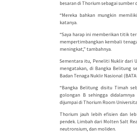
besaran di Thorium sebagai sumber 
“Mereka bahkan mungkin memiliki 
katanya.
“Saya harap ini memberikan titik t
mempertimbangkan kembali tenaga n
meningkat,” tambahnya.
Sementara itu, Peneliti Nuklir dari
mengatakan, di Bangka Belitung se
Badan Tenaga Nuklir Nasional (BATAN
“Bangka Belitung disitu Timah se
golongan B sehingga didalamnya 
dijumpai di Thorium Room Universitas
Thorium jauh lebih efisien dan le
pendek. Limbah dari Molten Salt Rea
neutronsium, dan moliden.