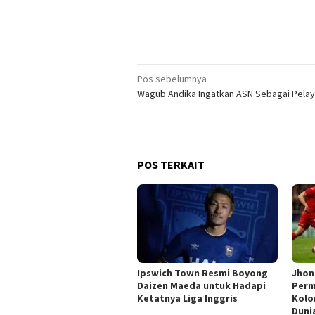
Navigasi
Pos sebelumnya
Wagub Andika Ingatkan ASN Sebagai Pelay
pos
POS TERKAIT
Ipswich Town Resmi Boyong
Jhon
Daizen Maeda untuk Hadapi
Perm
Ketatnya Liga Inggris
Kolo
Duni