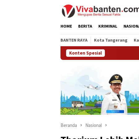
Loncat
ke
konten
HOME
BERITA
KRIMINAL
NASION
BANTEN RAYA
Kota Tangerang
Ka
Konten Spesial
Beranda
Nasional