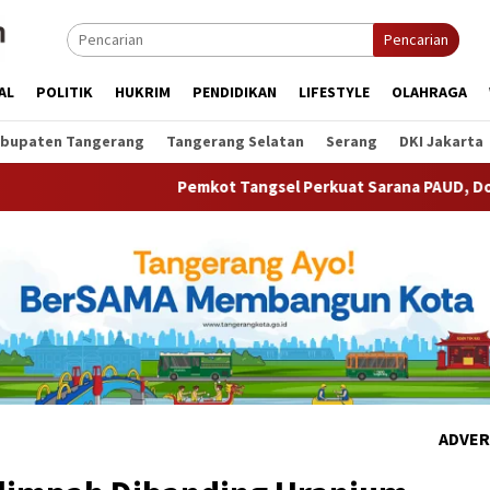
Pencarian
AL
POLITIK
HUKRIM
PENDIDIKAN
LIFESTYLE
OLAHRAGA
bupaten Tangerang
Tangerang Selatan
Serang
DKI Jakarta
Pemkot Tangsel Perkuat Sarana PAUD, Dorong Partisipasi S
ADVER