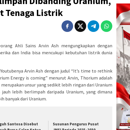
limpah Dibanding Uranium,
 Tenaga Listrik
orang Ahli Sains Arvin Ash mengungkapkan dengan
rika dan India bisa mencukupi kebutuhan listrik dunia
Youtubenya Arvin Ash dengan judul “It’s time to rethink
orium Energy is coming” menurut Arvin, Thorium adalah
di merupakan unsur yang sedikit lebih ringan dari Uranium
 jauh lebih berlimpah daripada Uranium, yang dimana
bih banyak dari Uranium.
guh Santosa Disebut
Susunan Pengurus Pusat
suk Bursa Calon Ketua
JMSI Periode 2025–2030