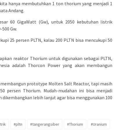
k kita hanya membutuhkan 1 ton thorium yang menjadi 1
kata Andang.
esar 60 GigaWatt (Gw), untuk 2050 kebutuhan listrik
0-500 Gw.
ukupi 25 persen PLTN, kalau 200 PLTN bisa mencukupi 50
iapkan reaktor Thorium untuk digunakan sebagai PLTN,
nesia adalah Thorcon Power yang akan membangun
 membangun prototype Molten Salt Reactor, tapi masih
50 persen Thorium. Mudah-mudahan ini bisa menjadi
an dikembangkan lebih lanjut agar bisa menggunakan 100
trik
#pltn
#tangerangsiber
#Thorium
#Uranium