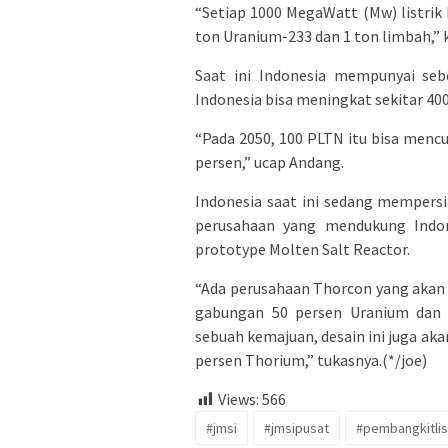
“Setiap 1000 MegaWatt (Mw) listri
ton Uranium-233 dan 1 ton limbah,” 
Saat ini Indonesia mempunyai seb
Indonesia bisa meningkat sekitar 40
“Pada 2050, 100 PLTN itu bisa menc
persen,” ucap Andang.
Indonesia saat ini sedang mempers
perusahaan yang mendukung Indo
prototype Molten Salt Reactor.
“Ada perusahaan Thorcon yang akan
gabungan 50 persen Uranium dan 
sebuah kemajuan, desain ini juga ak
persen Thorium,” tukasnya.(*/joe)
Views:
566
#jmsi
#jmsipusat
#pembangkitlis