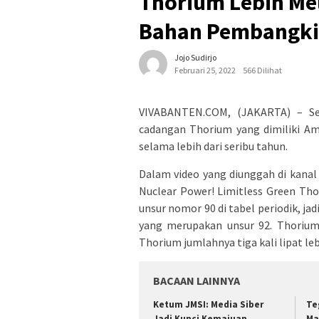
Thorium Lebih Me
Bahan Pembangkit
Jojo Sudirjo
Februari 25, 2022
566 Dilihat
VIVABANTEN.COM, (JAKARTA) – Se
cadangan Thorium yang dimiliki Ame
selama lebih dari seribu tahun.
Dalam video yang diunggah di kanal 
Nuclear Power! Limitless Green Th
unsur nomor 90 di tabel periodik, ja
yang merupakan unsur 92. Thorium
Thorium jumlahnya tiga kali lipat le
BACAAN LAINNYA
Ketum JMSI: Media Siber
Te
Jadi Kunci Kemajuan
Ma