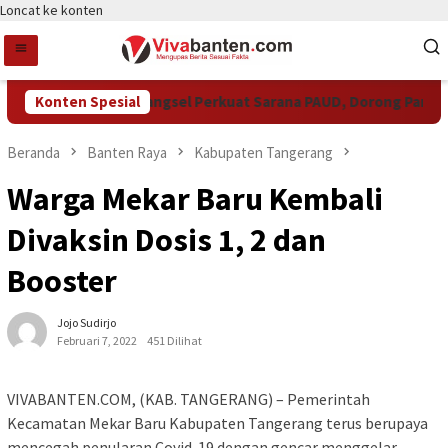
Loncat ke konten
Konten Spesial
Pemkot Tangsel Perkuat Sarana PAUD, Dorong Partisipa
Beranda
Banten Raya
Kabupaten Tangerang
Warga Mekar Baru Kembali
Divaksin Dosis 1, 2 dan
Booster
Jojo Sudirjo
Februari 7, 2022
451 Dilihat
VIVABANTEN.COM, (KAB. TANGERANG) – Pemerintah
Kecamatan Mekar Baru Kabupaten Tangerang terus berupaya
mencegah penularan Covid-19 dengan gencar menggelar