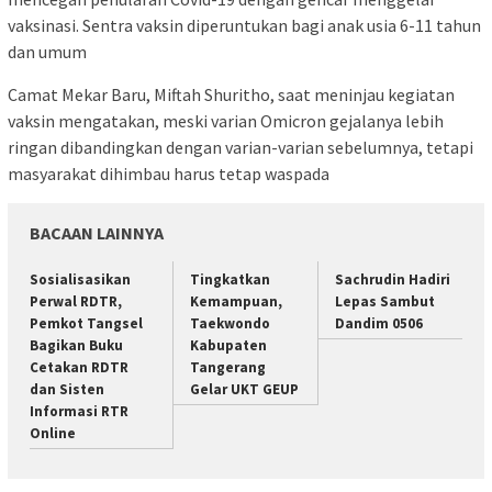
vaksinasi. Sentra vaksin diperuntukan bagi anak usia 6-11 tahun
dan umum
Camat Mekar Baru, Miftah Shuritho, saat meninjau kegiatan
vaksin mengatakan, meski varian Omicron gejalanya lebih
ringan dibandingkan dengan varian-varian sebelumnya, tetapi
masyarakat dihimbau harus tetap waspada
BACAAN LAINNYA
Sosialisasikan
Tingkatkan
Sachrudin Hadiri
Perwal RDTR,
Kemampuan,
Lepas Sambut
Pemkot Tangsel
Taekwondo
Dandim 0506
Bagikan Buku
Kabupaten
Cetakan RDTR
Tangerang
dan Sisten
Gelar UKT GEUP
Informasi RTR
Online