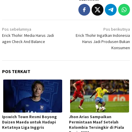
Navigasi
Pos sebelumnya
Pos berikutnya
pos
Erick Thohir: Media Harus Jadi
Erick Thohir Ingatkan Indonesia
agen Check And Balance
Harus Jadi Produsen Bukan
Konsumen
POS TERKAIT
Ipswich Town Resmi Boyong
Jhon Arias Sampaikan
Daizen Maeda untuk Hadapi
Permintaan Maaf Setelah
Ketatnya Liga Inggris
Kolombia Tersingkir di Piala