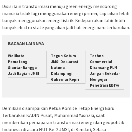
Disisi lain transformasi menuju green energy mendorong
manusia tidak lagi menggunakan energi primer, tapi akan lebih
banyak menggunakan energi listrik. Kedepan akan lahir lebih
banyak electro state yang akan jadi hub energi baru terbarukan.
BACAAN LAINNYA
Walikota
Teguh Ketum
Techno-
Pematang
JMSI Deklarasi
Commercial
Siantar Bangga
Natuna
Dirancang PLN
Jadi Bagian JMSI
Didampingi
Jangan Sekedar
Gubernur Kepri
Mengejar
Penetrasi EBTw
Demikian disampaikan Ketua Komite Tetap Energi Baru
Terbarukan KADIN Pusat, Muhammad Yusrizki, saat
memberikan pemaparan transformasi energi dan geopolitik
Indonesia di acara HUT Ke-2 JMSI, di Kendari, Selasa