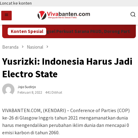
Loncat ke konten
Konten Spesial
Pemkot Tangsel Perkuat Sarana PAUD, Dorong Partisipasi 
Beranda
Nasional
Yusrizki: Indonesia Harus Jadi
Electro State
Jojo Sudirjo
Februari 8, 2022
441 Dilihat
VIVABANTEN.COM, (KENDARI) – Conference of Parties (COP)
ke-26 di Glasgow Inggris tahun 2021 mengamanatkan dunia
harus mengendalikan perubahan iklim dunia dan mencapai 0
emisi karbon di tahun 2060.