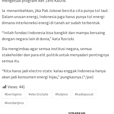
mengetuai program Net Zero KADIN.
Ia menambahkan, jika Pak Jokowi bercita-cita punya tol laut.
Dalam urusan energi, Indonesia juga harus punya tol energi
dimana interkoneksi energi di tanah air sudah terbentuk.
“Inilah fondasi Indonesia bisa bangkit dan mampu bersaing
dengan negara lain di dunia,” kata Yusrizki.
Dia mengimbau agar semua institusi negara, semua
stakeholder dan para elit politik untuk menyadari pentingnya
semua itu.
“Kita harus jadi electro state. kalau enggak Indonesia hanya
akan jadi konsumen energi hijau,” pungkasnya.(*/joe)
Views:
441
#beritajmsi
#electristate
#hutjmsi
#kadinpusat
#kendarijmsi
SEBARKAN