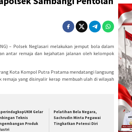
apolsek Sambangi Pentolan
) – Polsek Neglasari melakukan jemput bola dalam
an antar remaja dan kejahatan jalanan oleh kelompok
erang Kota Kompol Putra Pratama mendatangi langsung
remaja yang disinyalir kerap membuah ulah di wilayah
sperindagkopUKM Gelar
Pelatihan Bela Negara,
mbingan Teknis
Sachrudin Minta Pegawai
ngembangan Produk
Tingkatkan Potensi Diri
dustri