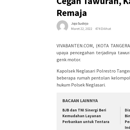
Cegah Tawuran, K
Remaja
Jojo Sudirjo
Maret 22, 2022
474 Dilihat
VIVABANTEN.COM, (KOTA TANGERANG
upaya pencegahan terjadinya tawur
genk motor.
Kapolsek Neglasari Polrestro Tang
beberapa rumah pentolan kelompok 
hukum Polsek Neglasari.
BACAAN LAINNYA
BJB dan TNI Sinergi Beri
Di
Kemudahan Layanan
Bi
Perbankan untuk Tentara
Pe
In