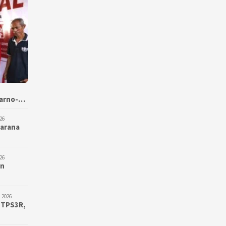
karno-…
26
Sarana
26
an
 2026
 TPS3R,