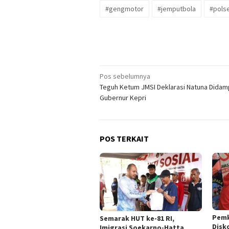
#gengmotor
#jemputbola
#pols
Navigasi
Pos sebelumnya
Teguh Ketum JMSI Deklarasi Natuna Didam
pos
Gubernur Kepri
POS TERKAIT
Pemk
Semarak HUT ke-81 RI,
Disk
Imigrasi Soekarno-Hatta