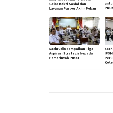
untu
Gelar Bakti Sosial dan
PRON
Layanan Paspor Akhir Pekan
Sachrudin Sampaikan Tiga
Sach
Aspirasi Strategis kepada
IPSM
Pemerintah Pusat
Perl
Kete