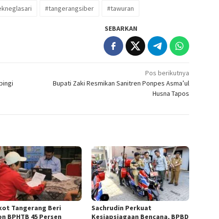
ekneglasari
#tangerangsiber
#tawuran
SEBARKAN
Pos berikutnya
pingi
Bupati Zaki Resmikan Sanitren Ponpes Asma’ul
Husna Tapos
ot Tangerang Beri
Sachrudin Perkuat
on BPHTB 45 Persen
Kesiapsiagaan Bencana, BPBD