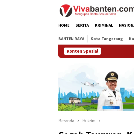
Loncat
ke
konten
HOME
BERITA
KRIMINAL
NASION
BANTEN RAYA
Kota Tangerang
Ka
Konten Spesial
Beranda
Hukrim