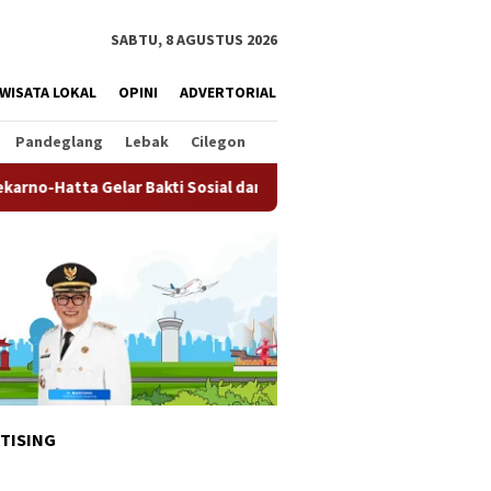
SABTU, 8 AGUSTUS 2026
WISATA LOKAL
OPINI
ADVERTORIAL
Pandeglang
Lebak
Cilegon
r Bakti Sosial dan Layanan Paspor Akhir Pekan
Pemkot Ta
TISING