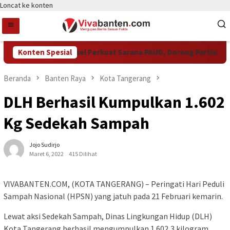
Loncat ke konten
Pemkot Tangsel Perkuat Sarana PAUD, Dorong Partisipasi S
Konten Spesial
Beranda
Banten Raya
Kota Tangerang
DLH Berhasil Kumpulkan 1.602
Kg Sedekah Sampah
Jojo Sudirjo
Maret 6, 2022
415 Dilihat
VIVABANTEN.COM, (KOTA TANGERANG) – Peringati Hari Peduli
Sampah Nasional (HPSN) yang jatuh pada 21 Februari kemarin.
Lewat aksi Sedekah Sampah, Dinas Lingkungan Hidup (DLH)
Kota Tangerang berhasil mengumpulkan 1.602,3 kilogram