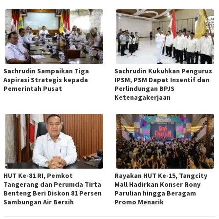
Sachrudin Sampaikan Tiga
Sachrudin Kukuhkan Pengurus
Aspirasi Strategis kepada
IPSM, PSM Dapat Insentif dan
Pemerintah Pusat
Perlindungan BPJS
Ketenagakerjaan
HUT Ke-81 RI, Pemkot
Rayakan HUT Ke-15, Tangcity
Tangerang dan Perumda Tirta
Mall Hadirkan Konser Rony
Benteng Beri Diskon 81 Persen
Parulian hingga Beragam
Sambungan Air Bersih
Promo Menarik