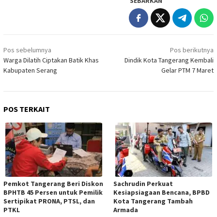
SEBARKAN
Navigasi
Pos sebelumnya
Pos berikutnya
pos
Warga Dilatih Ciptakan Batik Khas
Dindik Kota Tangerang Kembali
Kabupaten Serang
Gelar PTM 7 Maret
POS TERKAIT
Pemkot Tangerang Beri Diskon
Sachrudin Perkuat
BPHTB 45 Persen untuk Pemilik
Kesiapsiagaan Bencana, BPBD
Sertipikat PRONA, PTSL, dan
Kota Tangerang Tambah
PTKL
Armada