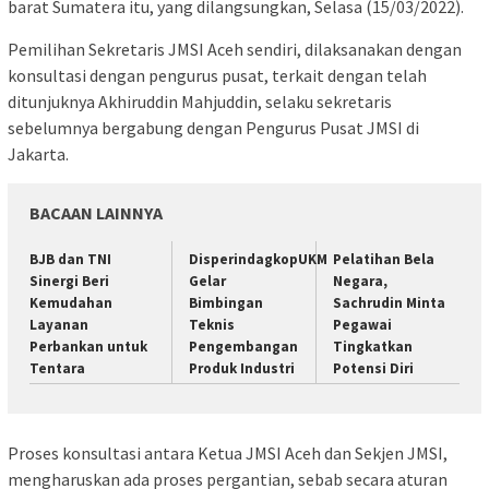
barat Sumatera itu, yang dilangsungkan, Selasa (15/03/2022).
Pemilihan Sekretaris JMSI Aceh sendiri, dilaksanakan dengan
konsultasi dengan pengurus pusat, terkait dengan telah
ditunjuknya Akhiruddin Mahjuddin, selaku sekretaris
sebelumnya bergabung dengan Pengurus Pusat JMSI di
Jakarta.
BACAAN LAINNYA
BJB dan TNI
DisperindagkopUKM
Pelatihan Bela
Sinergi Beri
Gelar
Negara,
Kemudahan
Bimbingan
Sachrudin Minta
Layanan
Teknis
Pegawai
Perbankan untuk
Pengembangan
Tingkatkan
Tentara
Produk Industri
Potensi Diri
Proses konsultasi antara Ketua JMSI Aceh dan Sekjen JMSI,
mengharuskan ada proses pergantian, sebab secara aturan