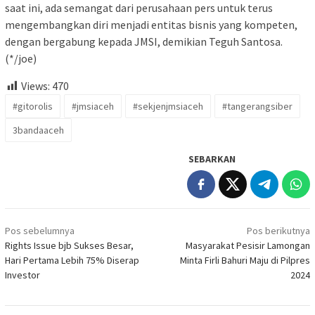
saat ini, ada semangat dari perusahaan pers untuk terus
mengembangkan diri menjadi entitas bisnis yang kompeten,
dengan bergabung kepada JMSI, demikian Teguh Santosa.
(*/joe)
Views:
470
#gitorolis
#jmsiaceh
#sekjenjmsiaceh
#tangerangsiber
3bandaaceh
SEBARKAN
Navigasi
Pos sebelumnya
Pos berikutnya
pos
Rights Issue bjb Sukses Besar,
Masyarakat Pesisir Lamongan
Hari Pertama Lebih 75% Diserap
Minta Firli Bahuri Maju di Pilpres
Investor
2024