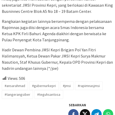
sekretariat JMSI Provinsi Kepri, yang berlokasi di Kawasan King
Busninnes Centre Blok A5 No 18 – 19 Batam Center.
Rangkaian kegiatan lainnya bersempema dengan pelaksanaan
Rapimnas juga diisi dengan acara Smas Indonesia bersama
Ketua KPK Firli Bahuri. Agenda diakhiri dengan berwisata ke
Pulau Penyengat Kota Tanjungpinang.
Hadir Dewan Pembina JMSI Kepri Brigjen Pol Yan Fitri
Halimansyah, Ketua Dewan Pakar JMSI Kepri Surya Makmur
Nasution, Staf Khusus Gubernur, Kepala OPD Provinsi Kepri dan
hadirin undangan lainnya.(*/joe)
Views:
506
#ansarahmad
#gubernurkepri
#jmsi
#rapimnasjmsi
#tangerangsiber
#teguhsantosa
SEBARKAN