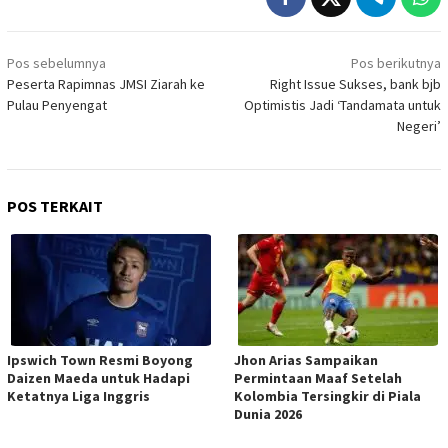
Navigasi
Pos sebelumnya
Pos berikutnya
pos
Peserta Rapimnas JMSI Ziarah ke
Right Issue Sukses, bank bjb
Pulau Penyengat
Optimistis Jadi ‘Tandamata untuk
Negeri’
POS TERKAIT
Ipswich Town Resmi Boyong
Jhon Arias Sampaikan
Daizen Maeda untuk Hadapi
Permintaan Maaf Setelah
Ketatnya Liga Inggris
Kolombia Tersingkir di Piala
Dunia 2026