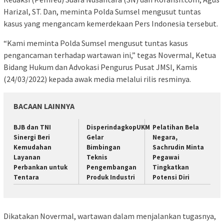
Harizal, ST. Dan, meminta Polda Sumsel mengusut tuntas
kasus yang mengancam kemerdekaan Pers Indonesia tersebut.
“Kami meminta Polda Sumsel mengusut tuntas kasus
pengancaman terhadap wartawan ini,” tegas Novermal, Ketua
Bidang Hukum dan Advokasi Pengurus Pusat JMSI, Kamis
(24/03/2022) kepada awak media melalui rilis resminya.
BACAAN LAINNYA
BJB dan TNI
DisperindagkopUKM
Pelatihan Bela
Sinergi Beri
Gelar
Negara,
Kemudahan
Bimbingan
Sachrudin Minta
Layanan
Teknis
Pegawai
Perbankan untuk
Pengembangan
Tingkatkan
Tentara
Produk Industri
Potensi Diri
Dikatakan Novermal, wartawan dalam menjalankan tugasnya,