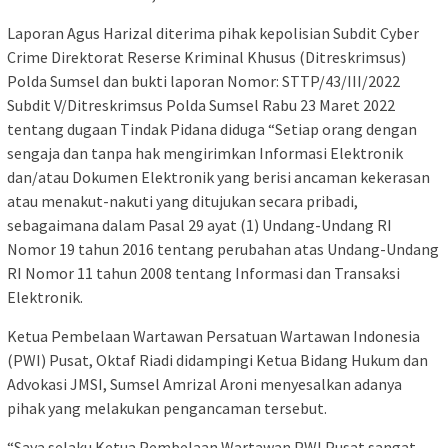
Laporan Agus Harizal diterima pihak kepolisian Subdit Cyber
Crime Direktorat Reserse Kriminal Khusus (Ditreskrimsus)
Polda Sumsel dan bukti laporan Nomor: STTP/43/III/2022
Subdit V/Ditreskrimsus Polda Sumsel Rabu 23 Maret 2022
tentang dugaan Tindak Pidana diduga “Setiap orang dengan
sengaja dan tanpa hak mengirimkan Informasi Elektronik
dan/atau Dokumen Elektronik yang berisi ancaman kekerasan
atau menakut-nakuti yang ditujukan secara pribadi,
sebagaimana dalam Pasal 29 ayat (1) Undang-Undang RI
Nomor 19 tahun 2016 tentang perubahan atas Undang-Undang
RI Nomor 11 tahun 2008 tentang Informasi dan Transaksi
Elektronik.
Ketua Pembelaan Wartawan Persatuan Wartawan Indonesia
(PWI) Pusat, Oktaf Riadi didampingi Ketua Bidang Hukum dan
Advokasi JMSI, Sumsel Amrizal Aroni menyesalkan adanya
pihak yang melakukan pengancaman tersebut.
“Saya selaku Ketua Pembelaan Wartawan PWI Pusat sangat