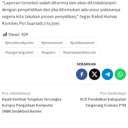
“Laporan tersebut sudah diterima dan akan ditindaklanjuti
dengan penyelidikan dan jika ditemukan ada unsur pidananya
segera kita lakukan proses penyidikan,” tegas Kabid Humas
Kombes Pol Supriadi.(rls/joe)
Views:
429
#jmsidesakpolisi
#jmsisumsel
#poldasumsel
#tangerangsiber
#uupers
#wartawandiancam
SEBARKAN
Navigasi
Pos sebelumnya
Pos berikutnya
pos
Kejati Kembali Tetapkan Tersangka
KCD Pendidikan Kabupatan
Korupsi Pengadaan Komputer
Tangerang Evaluasi PTM
UNBK Dindikbud Banten