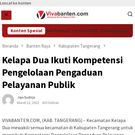
Loncat ke konten
Pemkot Tangsel Perkuat Sarana PAUD, Dorong Partisipasi S
Konten Spesial
Beranda
Banten Raya
Kabupaten Tangerang
Kelapa Dua Ikuti Kompetensi
Pengelolaan Pengaduan
Pelayanan Publik
Jojo Sudirjo
Maret 22, 2022
433 Dilihat
VIVABANTEN.COM, (KAB. TANGERANG) – Kecamatan Kelapa
Dua mewakili semua kecamatan di Kabupaten Tangerang untuk
mengikuti Kompetensi Pengelolaan Pengaduan Pelayanan