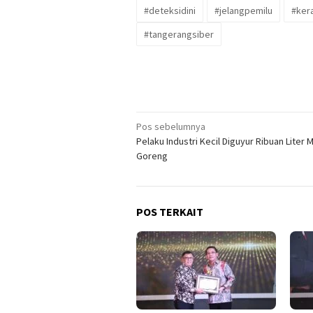
#deteksidini
#jelangpemilu
#ker
#tangerangsiber
Navigasi
Pos sebelumnya
Pelaku Industri Kecil Diguyur Ribuan Liter 
pos
Goreng
POS TERKAIT