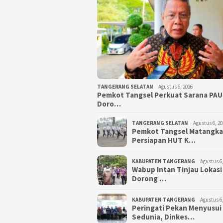
TANGERANG SELATAN
Agustus 6, 2026
Pemkot Tangsel Perkuat Sarana PAU
Doro…
TANGERANG SELATAN
Agustus 6, 20
Pemkot Tangsel Matangk
Persiapan HUT K…
KABUPATEN TANGERANG
Agustus 6,
Wabup Intan Tinjau Lokasi
Dorong …
KABUPATEN TANGERANG
Agustus 6,
Peringati Pekan Menyusui
Sedunia, Dinkes…