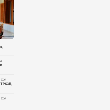
D,
26
an
 2026
 TPS3R,
 2026