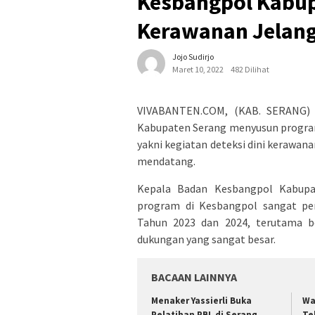
Kesbangpol Kabup
Kerawanan Jelang
Jojo Sudirjo
Maret 10, 2022
482 Dilihat
VIVABANTEN.COM, (KAB. SERANG) 
Kabupaten Serang menyusun progra
yakni kegiatan deteksi dini kerawa
mendatang.
Kepala Badan Kesbangpol Kabupa
program di Kesbangpol sangat pen
Tahun 2023 dan 2024, terutama b
dukungan yang sangat besar.
BACAAN LAINNYA
Menaker Yassierli Buka
Wa
Pelatihan PBL di Serang
Te