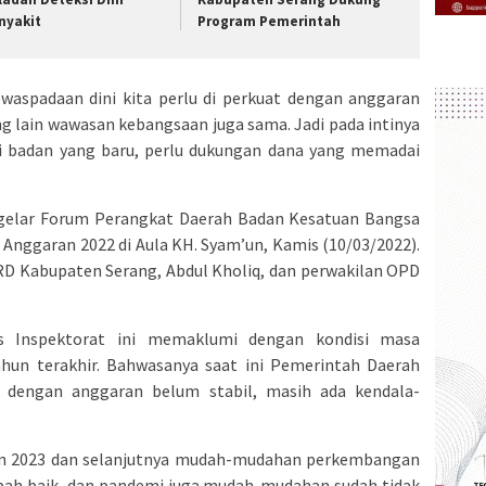
nyakit
Program Pemerintah
ewaspadaan dini kita perlu di perkuat dengan anggaran
 lain wawasan kebangsaan juga sama. Jadi pada intinya
i badan yang baru, perlu dukungan dana yang memadai
ggelar Forum Perangkat Daerah Badan Kesatuan Bangsa
Anggaran 2022 di Aula KH. Syam’un, Kamis (10/03/2022).
PRD Kabupaten Serang, Abdul Kholiq, dan perwakilan OPD
is Inspektorat ini memaklumi dengan kondisi masa
hun terakhir. Bahwasanya saat ini Pemerintah Daerah
 dengan anggaran belum stabil, masih ada kendala-
hun 2023 dan selanjutnya mudah-mudahan perkembangan
ah baik, dan pandemi juga mudah-mudahan sudah tidak