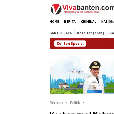
Loncat
ke
konten
HOME
BERITA
KRIMINAL
NASION
BANTEN RAYA
Kota Tangerang
Ka
Konten Spesial
Beranda
Politik