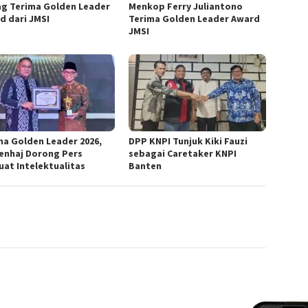
g Terima Golden Leader
Menkop Ferry Juliantono
d dari JMSI
Terima Golden Leader Award
JMSI
ma Golden Leader 2026,
DPP KNPI Tunjuk Kiki Fauzi
nhaj Dorong Pers
sebagai Caretaker KNPI
uat Intelektualitas
Banten