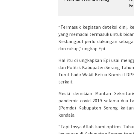
Pe
“Termasuk kegiatan deteksi dini, k
yang memadai termasuk untuk bidang
Kesbangpol perlu dukungan sebaga
dan cukup,” ungkap Epi.
Hal itu di ungkapkan Epi usai men
dan Politik Kabupaten Serang Tahun 
Turut hadir Wakil Ketua Komisi I D
terkait.
Meski demikian Mantan Sekretar
pandemic covid-2019 selama dua ta
(Pemda) Kabupaten Serang kaitan
kendala.
“Tapi Insya Allah kami optims Ta
keuangan di Kabupaten Serang tamb