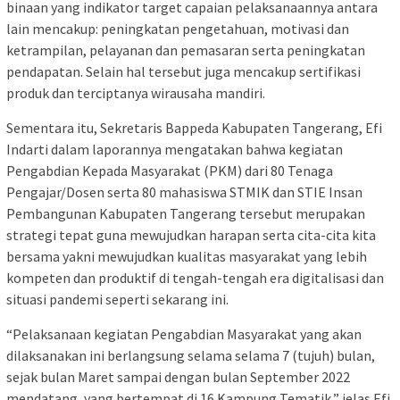
binaan yang indikator target capaian pelaksanaannya antara
lain mencakup: peningkatan pengetahuan, motivasi dan
ketrampilan, pelayanan dan pemasaran serta peningkatan
pendapatan. Selain hal tersebut juga mencakup sertifikasi
produk dan terciptanya wirausaha mandiri.
Sementara itu, Sekretaris Bappeda Kabupaten Tangerang, Efi
Indarti dalam laporannya mengatakan bahwa kegiatan
Pengabdian Kepada Masyarakat (PKM) dari 80 Tenaga
Pengajar/Dosen serta 80 mahasiswa STMIK dan STIE Insan
Pembangunan Kabupaten Tangerang tersebut merupakan
strategi tepat guna mewujudkan harapan serta cita-cita kita
bersama yakni mewujudkan kualitas masyarakat yang lebih
kompeten dan produktif di tengah-tengah era digitalisasi dan
situasi pandemi seperti sekarang ini.
“Pelaksanaan kegiatan Pengabdian Masyarakat yang akan
dilaksanakan ini berlangsung selama selama 7 (tujuh) bulan,
sejak bulan Maret sampai dengan bulan September 2022
mendatang, yang bertempat di 16 Kampung Tematik,” jelas Efi.