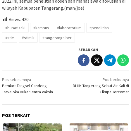
2022 ini, semua penelitian dosen dan mahasiswa difokuskan di
wilayah Kabupaten Tangerang.(man/joe)
Views:
420
#bupatizaki
#kampus
#laboratorium
#penelitian
#stie
#stimik
#tangerangsiber
SEBARKAN
Navigasi
Pos sebelumnya
Pos berikutnya
pos
Pemkot Tangsel Gandeng
DLHK Tangerang Sebut Air Kali di
Traveloka Buka Sentra Vaksin
Cikupa Tercemar
POS TERKAIT