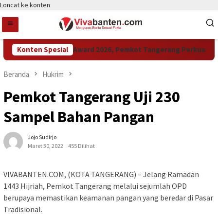
Loncat ke konten
Konten Spesial
Raih LPM Award 2026, Pemkot Tangerang Perkuat Kolab
Beranda
Hukrim
Pemkot Tangerang Uji 230
Sampel Bahan Pangan
Jojo Sudirjo
Maret 30, 2022
455 Dilihat
VIVABANTEN.COM, (KOTA TANGERANG) – Jelang Ramadan
1443 Hijriah, Pemkot Tangerang melalui sejumlah OPD
berupaya memastikan keamanan pangan yang beredar di Pasar
Tradisional.