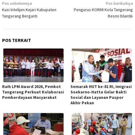
Navigasi
Pos sebelumnya
Pos berikutnya
pos
Kasi Intelijen Kejari Kabupaten
Pengurus KORMI Kota Tangerang
Tangerang Berganti
Resmi Dilantik
POS TERKAIT
Raih LPM Award 2026, Pemkot
Semarak HUT ke-81 RI, Imigrasi
Tangerang Perkuat Kolaborasi
Soekarno-Hatta Gelar Bakti
Pemberdayaan Masyarakat
Sosial dan Layanan Paspor
Akhir Pekan