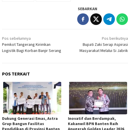
SEBARKAN
Navigasi
Pos sebelumnya
Pos berikutnya
pos
Pemkot Tangerang Kirimkan
Bupati Zaki Serap Aspirasi
Logistik Bagi Korban Banjir Serang
Masyarakat Melalui Si Jabrik
POS TERKAIT
Dukung Generasi Emas, Astra
Inovatif dan Berdampak,
Grup Bangun Fasilitas
Kakanwil BPN Banten Raih
Pendidikan di Provinsi Banten
Anugerah Golden Leader 2026