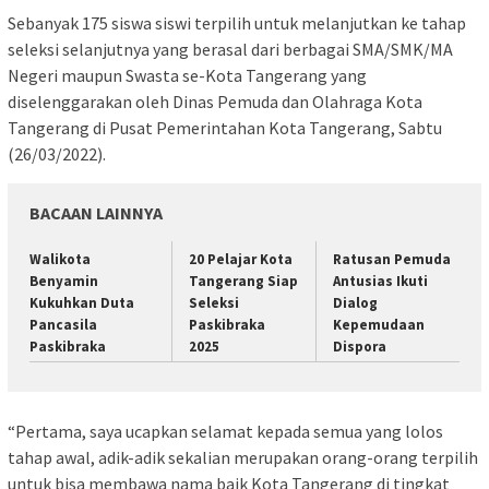
Sebanyak 175 siswa siswi terpilih untuk melanjutkan ke tahap
seleksi selanjutnya yang berasal dari berbagai SMA/SMK/MA
Negeri maupun Swasta se-Kota Tangerang yang
diselenggarakan oleh Dinas Pemuda dan Olahraga Kota
Tangerang di Pusat Pemerintahan Kota Tangerang, Sabtu
(26/03/2022).
BACAAN LAINNYA
Walikota
20 Pelajar Kota
Ratusan Pemuda
Benyamin
Tangerang Siap
Antusias Ikuti
Kukuhkan Duta
Seleksi
Dialog
Pancasila
Paskibraka
Kepemudaan
Paskibraka
2025
Dispora
“Pertama, saya ucapkan selamat kepada semua yang lolos
tahap awal, adik-adik sekalian merupakan orang-orang terpilih
untuk bisa membawa nama baik Kota Tangerang di tingkat