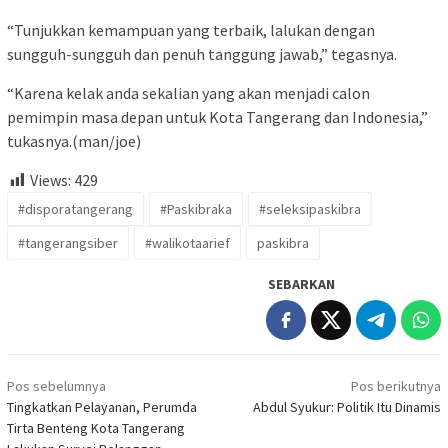
“Tunjukkan kemampuan yang terbaik, lalukan dengan
sungguh-sungguh dan penuh tanggung jawab,” tegasnya.
“Karena kelak anda sekalian yang akan menjadi calon
pemimpin masa depan untuk Kota Tangerang dan Indonesia,”
tukasnya.(man/joe)
Views:
429
#disporatangerang
#Paskibraka
#seleksipaskibra
#tangerangsiber
#walikotaarief
paskibra
SEBARKAN
Navigasi
Pos sebelumnya
Pos berikutnya
pos
Tingkatkan Pelayanan, Perumda
Abdul Syukur: Politik Itu Dinamis
Tirta Benteng Kota Tangerang