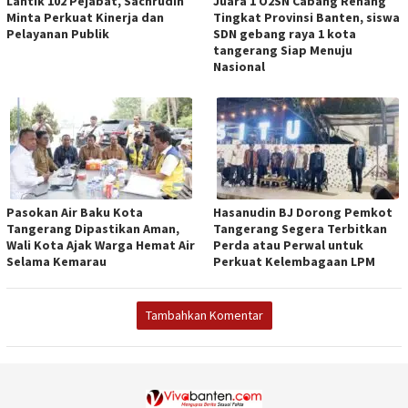
Lantik 102 Pejabat, Sachrudin
Juara 1 O2SN Cabang Renang
Minta Perkuat Kinerja dan
Tingkat Provinsi Banten, siswa
Pelayanan Publik
SDN gebang raya 1 kota
tangerang Siap Menuju
Nasional
Pasokan Air Baku Kota
Hasanudin BJ Dorong Pemkot
Tangerang Dipastikan Aman,
Tangerang Segera Terbitkan
Wali Kota Ajak Warga Hemat Air
Perda atau Perwal untuk
Selama Kemarau
Perkuat Kelembagaan LPM
Tambahkan Komentar