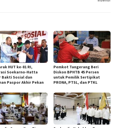
Insentif
rak HUT ke-81 RI,
Pemkot Tangerang Beri
rasi Soekarno-Hatta
Diskon BPHTB 45 Persen
r Bakti Sosial dan
untuk Pemilik Sertipikat
nan Paspor Akhir Pekan
PRONA, PTSL, dan PTKL