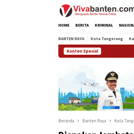
Loncat
ke
konten
HOME
BERITA
KRIMINAL
NASION
BANTEN RAYA
Kota Tangerang
Ka
Konten Spesial
Beranda
Banten Raya
Kota Tang