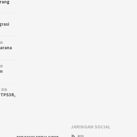
erang
grasi
26
Sarana
26
an
 2026
 TPS3R,
JARINGAN SOCIAL
RSS