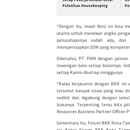
Pelatihan Housekeeping
Pe
“Dengan itu, lewat MoU ini bisa m
utama untuk menekan angka pengan
perusahaannya sudah ada, dan 
mempersiapkan SDM yang kompeten se
Diketahui, PT PNM dengan jalinan
lowongan baru setiap bulannya. Se
setiap Kamis disetiap minggunya.
“Kalau kerjasama dengan BKK ini se
tersebut banyak siswa yang mau dii
sedikit dan digabung dengan sekola
biasanya. Terpenting terus kita j
Resources Business Partner Officer 
Sementara itu, Forum BKK Kota Tan
ini. Ketua Forum BKK Kota Tange