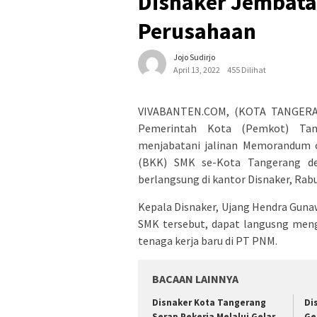
Disnaker Jembata
Perusahaan
Jojo Sudirjo
April 13, 2022
455 Dilihat
VIVABANTEN.COM, (KOTA TANGERAN
Pemerintah Kota (Pemkot) Tang
menjabatani jalinan Memorandum o
(BKK) SMK se-Kota Tangerang d
berlangsung di kantor Disnaker, Rabu
Kepala Disnaker, Ujang Hendra Guna
SMK tersebut, dapat langusng men
tenaga kerja baru di PT PNM.
BACAAN LAINNYA
Disnaker Kota Tangerang
Di
Serap Pekerja Melalui Gelar
Ge