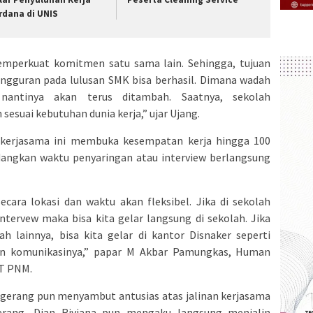
rdana di UNIS
emperkuat komitmen satu sama lain. Sehingga, tujuan
gguran pada lulusan SMK bisa berhasil. Dimana wadah
nantinya akan terus ditambah. Saatnya, sekolah
suai kebutuhan dunia kerja,” ujar Ujang.
 kerjasama ini membuka kesempatan kerja hingga 100
dangkan waktu penyaringan atau interview berlangsung
cara lokasi dan waktu akan fleksibel. Jika di sekolah
ntervew maka bisa kita gelar langsung di sekolah. Jika
h lainnya, bisa kita gelar di kantor Disnaker seperti
alin komunikasinya,” papar M Akbar Pamungkas, Human
PT PNM.
gerang pun menyambut antusias atas jalinan kerjasama
rang, Dian Riviana pun mengaku langsung menjalin