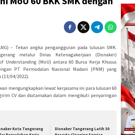
ni MoU 60 BKK SMK dengan
G) – Tekan angka pengangguran pada lulusan SMK.
erang melalui Dinas Ketenagakerjaan (Disnaker)
f Understanding (MoU) antara 60 Bursa Kerja Khusus
engan PT Permodalan Nasional Madani (PNM) yang
 (13/04/2022).
wan mengungkapkan lewat kerjasama ini para lulusan 60
girim CV dan diutamakan dalam mengikuti penyaringan
snaker Kota Tangerang
Disnaker Tangerang Latih 30
lar Penyuluhan Kerja
Peserta Cleaning Service