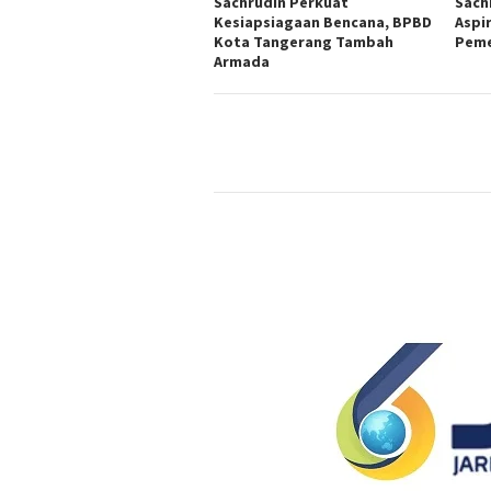
Sachrudin Perkuat
Sach
Kesiapsiagaan Bencana, BPBD
Aspi
Kota Tangerang Tambah
Peme
Armada