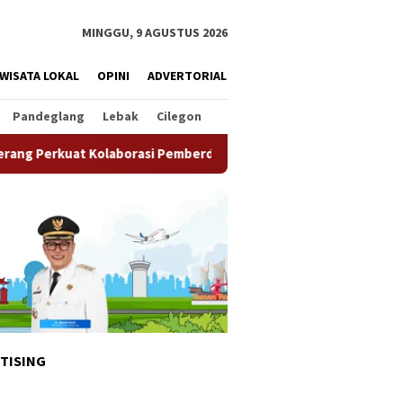
MINGGU, 9 AGUSTUS 2026
WISATA LOKAL
OPINI
ADVERTORIAL
Pandeglang
Lebak
Cilegon
olaborasi Pemberdayaan Masyarakat
Semarak HUT ke-81 RI
TISING