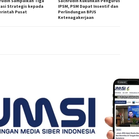
rudin Sampaikan Tiga
Sachrudin Kukuhkan Pengurus
rasi Strategis kepada
IPSM, PSM Dapat Insentif dan
rintah Pusat
Perlindungan BPJS
Ketenagakerjaan