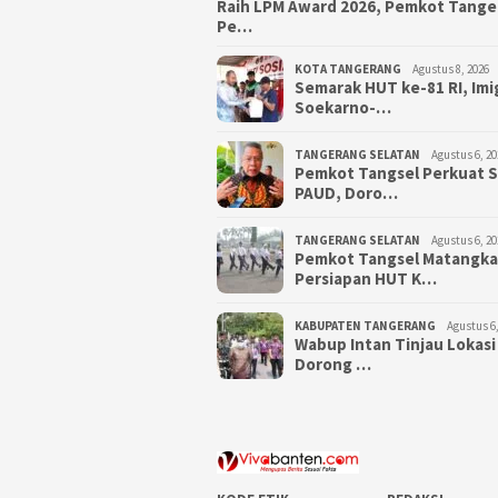
Raih LPM Award 2026, Pemkot Tang
Pe…
KOTA TANGERANG
Agustus 8, 2026
Semarak HUT ke-81 RI, Imi
Soekarno-…
TANGERANG SELATAN
Agustus 6, 20
Pemkot Tangsel Perkuat 
PAUD, Doro…
TANGERANG SELATAN
Agustus 6, 20
Pemkot Tangsel Matangk
Persiapan HUT K…
KABUPATEN TANGERANG
Agustus 6,
Wabup Intan Tinjau Lokasi
Dorong …