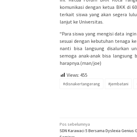
komunikasi dengan ketua BKK di 6
terkait siswa yang akan segera lulu
lanjut ke Universitas.
“Para siswa yang mengisi data ingi
sesuai dengan kebutuhan tenaga ker
nanti bisa langsung disalurkan un
semoga anak-anak bisa langsung b
harapnya.(man/joe)
Views:
455
#disnakertangerang
#jembatani
Navigasi
Pos sebelumnya
SDN Karawaci 5 Bersama Dyslexia Genius G
pos