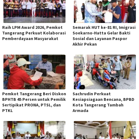
Raih LPM Award 2026, Pemkot
Semarak HUT ke-81 RI, Imigrasi
Tangerang Perkuat Kolaborasi
Soekarno-Hatta Gelar Bakti
Pemberdayaan Masyarakat
Sosial dan Layanan Paspor
Akhir Pekan
Pemkot Tangerang Beri Diskon
Sachrudin Perkuat
BPHTB 45 Persen untuk Pemilik
Kesiapsiagaan Bencana, BPBD
Sertipikat PRONA, PTSL, dan
Kota Tangerang Tambah
PTKL
Armada