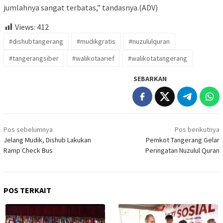
jumlahnya sangat terbatas,” tandasnya.(ADV)
Views:
412
#dishubtangerang
#mudikgratis
#nuzululquran
#tangerangsiber
#walikotaarief
#walikotatangerang
SEBARKAN
Navigasi
Pos sebelumnya
Pos berikutnya
pos
Jelang Mudik, Dishub Lakukan
Pemkot Tangerang Gelar
Ramp Check Bus
Peringatan Nuzulul Quran
POS TERKAIT