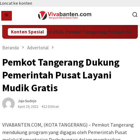
Loncat ke konten
Konten Spesial
Raih LPM Award 2026, Pemkot Tangerang Perkuat Kolabora
Beranda
Advertorial
Pemkot Tangerang Dukung
Pemerintah Pusat Layani
Mudik Gratis
Jojo Sudirjo
April 19, 2022
412 Dilihat
VIVABANTEN.COM, (KOTA TANGERANG) – Pemkot Tangerang
mendukung program yang digagas oleh Pemerintah Pusat
melalui Kementerian Perhubungan dalam memberikan