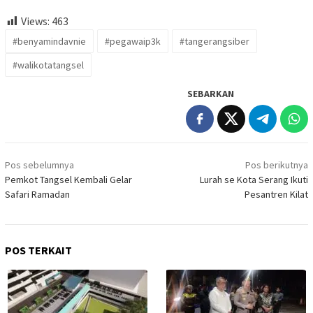
Views:
463
#benyamindavnie
#pegawaip3k
#tangerangsiber
#walikotatangsel
SEBARKAN
Navigasi
Pos sebelumnya
Pos berikutnya
pos
Pemkot Tangsel Kembali Gelar
Lurah se Kota Serang Ikuti
Safari Ramadan
Pesantren Kilat
POS TERKAIT