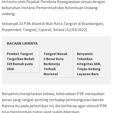
tertentu oleh Pejabat Pembina Kepegawaian sesuai dengan
kebutuhan Instansi Pemerintah dan Ketentuan Undang-
undang.
Sebanyak 33 P3K dilantik Wali Kota Tangsel di Blandongan,
Puspemkot Tangsel, Ciputat, Selasa (12/04/2022).
BACAAN LAINNYA
Pemkot Tangsel
Tangsel Masuk
Benyamin
Targetkan Bedah
3 Besar Kota
Tekankan
329 Rumah pada
Berkinerja
Integritas ASN,
2026
Terbaik
Tinjau Gedung
Nasional
Layanan Baru
Benyamin menjelaskan bahwa, keberadaan P3K merupakan
peran yang sangat penting terhadap pembangunan daerah.
Karena itu pada pelantikan ini, dia berharap agar seluruh P3K
bisa mengemban tugas yang sudah diberikan.