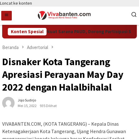
Loncat ke konten
kot Tangsel Perkuat Sarana PAUD, Dorong Partisipasi Sekolah 
Konten Spesial
Beranda
Advertorial
Disnaker Kota Tangerang
Apresiasi Perayaan May Day
2022 dengan Halalbihalal
Jojo Sudirjo
Mei 15, 2022
935 Dilihat
VIVABANTEN.COM, (KOTA TANGERANG) – Kepala Dinas
Ketenagakerjaan Kota Tangerang, Ujang Hendra Gunawan
mengapresiasi kepada keluarga besar Konfederasi Serikat