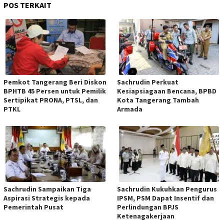
POS TERKAIT
Pemkot Tangerang Beri Diskon
Sachrudin Perkuat
BPHTB 45 Persen untuk Pemilik
Kesiapsiagaan Bencana, BPBD
Sertipikat PRONA, PTSL, dan
Kota Tangerang Tambah
PTKL
Armada
Sachrudin Sampaikan Tiga
Sachrudin Kukuhkan Pengurus
Aspirasi Strategis kepada
IPSM, PSM Dapat Insentif dan
Pemerintah Pusat
Perlindungan BPJS
Ketenagakerjaan