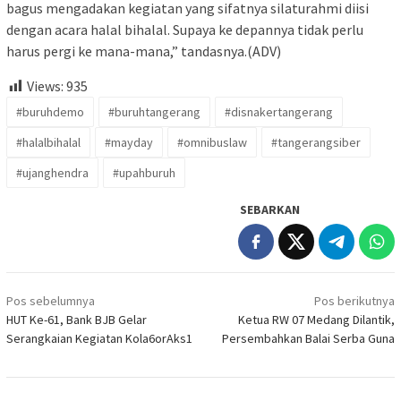
bagus mengadakan kegiatan yang sifatnya silaturahmi diisi
dengan acara halal bihalal. Supaya ke depannya tidak perlu
harus pergi ke mana-mana,” tandasnya.(ADV)
Views:
935
#buruhdemo
#buruhtangerang
#disnakertangerang
#halalbihalal
#mayday
#omnibuslaw
#tangerangsiber
#ujanghendra
#upahburuh
SEBARKAN
Navigasi
Pos sebelumnya
Pos berikutnya
pos
HUT Ke-61, Bank BJB Gelar
Ketua RW 07 Medang Dilantik,
Serangkaian Kegiatan Kola6orAks1
Persembahkan Balai Serba Guna