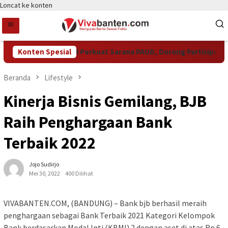
Loncat ke konten
Pemkot Tangsel Perkuat Sarana PAUD, Dorong Partisipasi Sek
Konten Spesial
Beranda
Lifestyle
Kinerja Bisnis Gemilang, BJB
Raih Penghargaan Bank
Terbaik 2022
Jojo Sudirjo
Mei 30, 2022
400 Dilihat
VIVABANTEN.COM, (BANDUNG) – Bank bjb berhasil meraih
penghargaan sebagai Bank Terbaik 2021 Kategori Kelompok
Bank berdasarkan Modal Inti (KBMI) 2 dengan aset di atas Rp.6