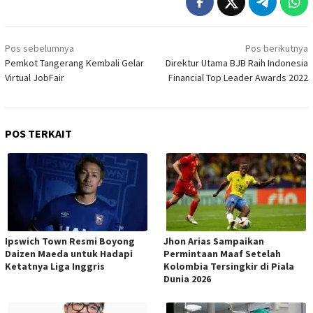
Navigasi
Pos sebelumnya
Pos berikutnya
pos
Pemkot Tangerang Kembali Gelar
Direktur Utama BJB Raih Indonesia
Virtual JobFair
Financial Top Leader Awards 2022
POS TERKAIT
Ipswich Town Resmi Boyong
Jhon Arias Sampaikan
Daizen Maeda untuk Hadapi
Permintaan Maaf Setelah
Ketatnya Liga Inggris
Kolombia Tersingkir di Piala
Dunia 2026