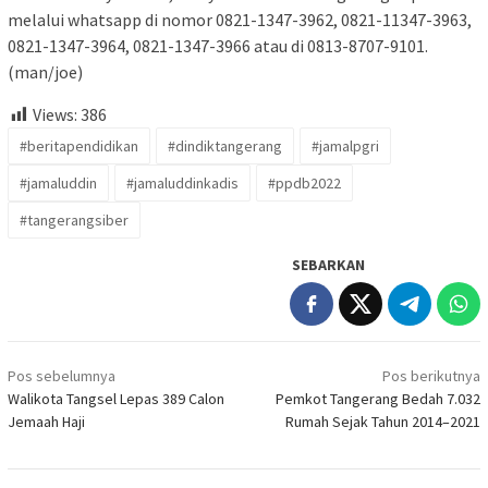
melalui whatsapp di nomor 0821-1347-3962, 0821-11347-3963,
0821-1347-3964, 0821-1347-3966 atau di 0813-8707-9101.
(man/joe)
Views:
386
#beritapendidikan
#dindiktangerang
#jamalpgri
#jamaluddin
#jamaluddinkadis
#ppdb2022
#tangerangsiber
SEBARKAN
Navigasi
Pos sebelumnya
Pos berikutnya
pos
Walikota Tangsel Lepas 389 Calon
Pemkot Tangerang Bedah 7.032
Jemaah Haji
Rumah Sejak Tahun 2014–2021