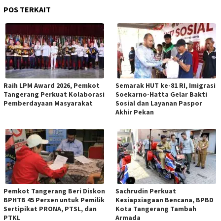
POS TERKAIT
Raih LPM Award 2026, Pemkot
Semarak HUT ke-81 RI, Imigrasi
Tangerang Perkuat Kolaborasi
Soekarno-Hatta Gelar Bakti
Pemberdayaan Masyarakat
Sosial dan Layanan Paspor
Akhir Pekan
Pemkot Tangerang Beri Diskon
Sachrudin Perkuat
BPHTB 45 Persen untuk Pemilik
Kesiapsiagaan Bencana, BPBD
Sertipikat PRONA, PTSL, dan
Kota Tangerang Tambah
PTKL
Armada