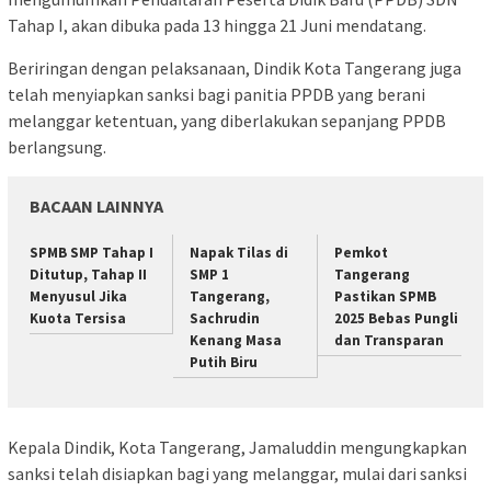
Tahap I, akan dibuka pada 13 hingga 21 Juni mendatang.
Beriringan dengan pelaksanaan, Dindik Kota Tangerang juga
telah menyiapkan sanksi bagi panitia PPDB yang berani
melanggar ketentuan, yang diberlakukan sepanjang PPDB
berlangsung.
BACAAN LAINNYA
SPMB SMP Tahap I
Napak Tilas di
Pemkot
Ditutup, Tahap II
SMP 1
Tangerang
Menyusul Jika
Tangerang,
Pastikan SPMB
Kuota Tersisa
Sachrudin
2025 Bebas Pungli
Kenang Masa
dan Transparan
Putih Biru
Kepala Dindik, Kota Tangerang, Jamaluddin mengungkapkan
sanksi telah disiapkan bagi yang melanggar, mulai dari sanksi