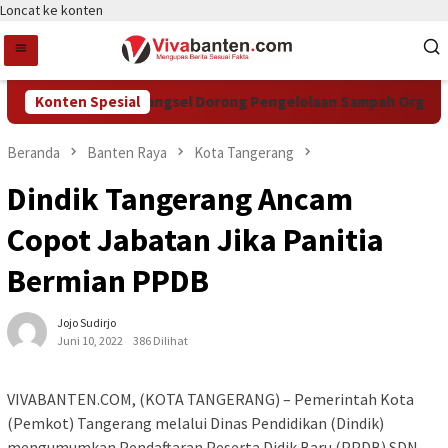
Loncat ke konten
Konten Spesial
DCKTR Tangsel Dorong Pengelolaan Sampah Organik Le
Beranda
Banten Raya
Kota Tangerang
Dindik Tangerang Ancam
Copot Jabatan Jika Panitia
Bermian PPDB
Jojo Sudirjo
Juni 10, 2022
386 Dilihat
VIVABANTEN.COM, (KOTA TANGERANG) – Pemerintah Kota
(Pemkot) Tangerang melalui Dinas Pendidikan (Dindik)
mengumumkan Pendaftaran Peserta Didik Baru (PPDB) SDN