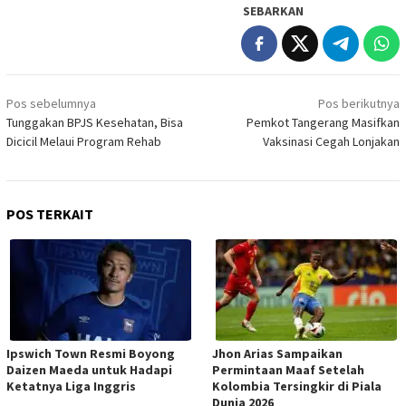
SEBARKAN
Navigasi
Pos sebelumnya
Pos berikutnya
pos
Tunggakan BPJS Kesehatan, Bisa
Pemkot Tangerang Masifkan
Dicicil Melaui Program Rehab
Vaksinasi Cegah Lonjakan
POS TERKAIT
Ipswich Town Resmi Boyong
Jhon Arias Sampaikan
Daizen Maeda untuk Hadapi
Permintaan Maaf Setelah
Ketatnya Liga Inggris
Kolombia Tersingkir di Piala
Dunia 2026