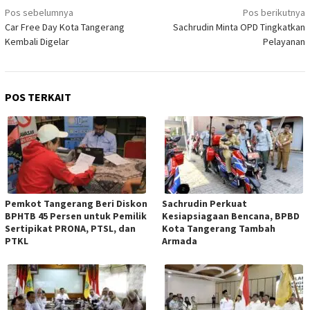
Navigasi
Pos sebelumnya
Pos berikutnya
pos
Car Free Day Kota Tangerang
Sachrudin Minta OPD Tingkatkan
Kembali Digelar
Pelayanan
POS TERKAIT
Pemkot Tangerang Beri Diskon
Sachrudin Perkuat
BPHTB 45 Persen untuk Pemilik
Kesiapsiagaan Bencana, BPBD
Sertipikat PRONA, PTSL, dan
Kota Tangerang Tambah
PTKL
Armada