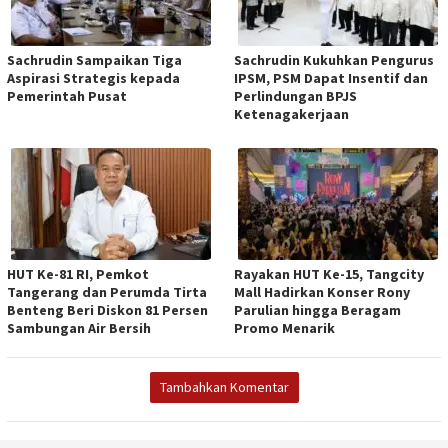
Sachrudin Sampaikan Tiga
Sachrudin Kukuhkan Pengurus
Aspirasi Strategis kepada
IPSM, PSM Dapat Insentif dan
Pemerintah Pusat
Perlindungan BPJS
Ketenagakerjaan
HUT Ke-81 RI, Pemkot
Rayakan HUT Ke-15, Tangcity
Tangerang dan Perumda Tirta
Mall Hadirkan Konser Rony
Benteng Beri Diskon 81 Persen
Parulian hingga Beragam
Sambungan Air Bersih
Promo Menarik
Tambahkan Komentar