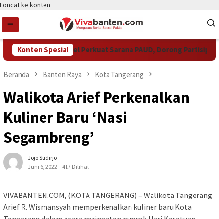
Loncat ke konten
Pemkot Tangsel Perkuat Sarana PAUD, Dorong Partisipasi Se
Konten Spesial
Beranda
Banten Raya
Kota Tangerang
Walikota Arief Perkenalkan
Kuliner Baru ‘Nasi
Segambreng’
Jojo Sudirjo
Juni 6, 2022
417 Dilihat
VIVABANTEN.COM, (KOTA TANGERANG) – Walikota Tangerang
Arief R. Wismansyah memperkenalkan kuliner baru Kota
Tangerang dalam acara peringatan puncak Hari Kesatuan