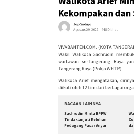
Walikota Arief Min
Kekompakan dan S
Jojo Sudirjo
Agustus 29, 2022
448 Dilihat
VIVABANTEN.COM, (KOTA TANGERANG)
Wakil Walikota Sachrudin membuk
wartawan se-Tangerang Raya yan
Tangerang Raya (Pokja WHTR).
Walikota Arief mengatakan, diriny
diikuti oleh 12 tim dari berbagai or
BACAAN LAINNYA
Sachrudin Minta BPPW
Wa
Tindaklanjuti Keluhan
Cu
Pedagang Pasar Anyar
da