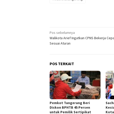
Navigasi
Pos sebelumnya
Walikota Arief Ingatkan CPNS Bekerja Cep
pos
Sesuai Aturan
POS TERKAIT
Pemkot Tangerang Beri
Sach
Diskon BPHTB 45 Persen
Kesi
untuk Pemilik Sertipikat
Kota