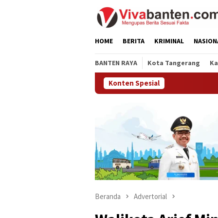
Loncat
ke
konten
HOME
BERITA
KRIMINAL
NASION
BANTEN RAYA
Kota Tangerang
Ka
Konten Spesial
Beranda
Advertorial