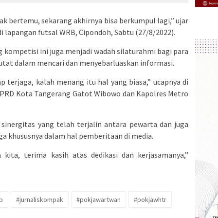
dak bertemu, sekarang akhirnya bisa berkumpul lagi,” ujar
di lapangan futsal WRB, Cipondoh, Sabtu (27/8/2022).
ang kompetisi ini juga menjadi wadah silaturahmi bagi para
kutat dalam mencari dan menyebarluaskan informasi.
ap terjaga, kalah menang itu hal yang biasa,” ucapnya di
a DPRD Kota Tangerang Gatot Wibowo dan Kapolres Metro
inergitas yang telah terjalin antara pewarta dan juga
ga khususnya dalam hal pemberitaan di media.
 kita, terima kasih atas dedikasi dan kerjasamanya,”
p
#jurnaliskompak
#pokjawartwan
#pokjawhtr