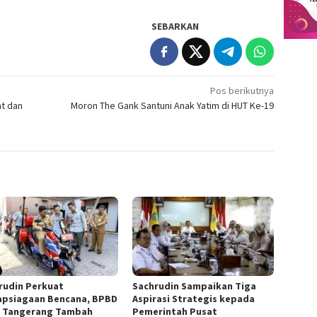
SEBARKAN
Pos berikutnya
at dan
Moron The Gank Santuni Anak Yatim di HUT Ke-19
rudin Perkuat
Sachrudin Sampaikan Tiga
apsiagaan Bencana, BPBD
Aspirasi Strategis kepada
 Tangerang Tambah
Pemerintah Pusat