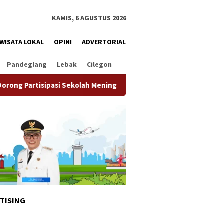
KAMIS, 6 AGUSTUS 2026
WISATA LOKAL
OPINI
ADVERTORIAL
Pandeglang
Lebak
Cilegon
si Sekolah Meningkat
Pemkot Tangsel Matangkan Persia
TISING