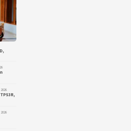
D,
26
an
 2026
 TPS3R,
 2026