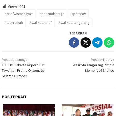
Views:
441
#ariefwismansyah
#pekanolahraga
#porprov
#tuanrumah
#walikotaarief
#walikotatangerang
SEBARKAN
Navigasi
Pos sebelumnya
Pos berikutnya
pos
THE 101 Jakarta Airport CBC
Walikota Tangerang Pimpin
Tawarkan Promo Oktomatis
Moment of Silence
Selama Oktober
POS TERKAIT