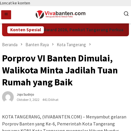
Loncat ke konten
Konten Spesial
Raih LPM Award 2026, Pemkot Tangerang Perkuat Kolab
Beranda
Banten Raya
Kota Tangerang
Porprov VI Banten Dimulai,
Walikota Minta Jadilah Tuan
Rumah yang Baik
Jojo Sudirjo
Oktober 3, 2022
441 Dilihat
KOTA TANGERANG, (VIVABANTEN.COM) – Menyambut gelaran
Porprov Banten yang Ke-6, Pemerintah Kota Tangerang
bersama KONI Kota Tangerang menggelar Hitung Mundur