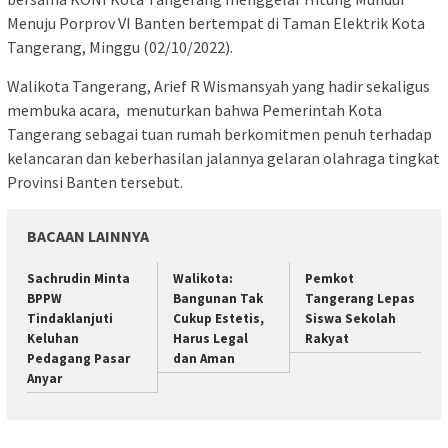
Menuju Porprov VI Banten bertempat di Taman Elektrik Kota
Tangerang, Minggu (02/10/2022).
Walikota Tangerang, Arief R Wismansyah yang hadir sekaligus
membuka acara, menuturkan bahwa Pemerintah Kota
Tangerang sebagai tuan rumah berkomitmen penuh terhadap
kelancaran dan keberhasilan jalannya gelaran olahraga tingkat
Provinsi Banten tersebut.
BACAAN LAINNYA
Sachrudin Minta
Walikota:
Pemkot
BPPW
Bangunan Tak
Tangerang Lepas
Tindaklanjuti
Cukup Estetis,
Siswa Sekolah
Keluhan
Harus Legal
Rakyat
Pedagang Pasar
dan Aman
Anyar