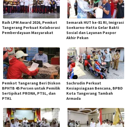
Raih LPM Award 2026, Pemkot
Semarak HUT ke-81 RI, Imigrasi
Tangerang Perkuat Kolaborasi
Soekarno-Hatta Gelar Bakti
Pemberdayaan Masyarakat
Sosial dan Layanan Paspor
Akhir Pekan
Pemkot Tangerang Beri Diskon
Sachrudin Perkuat
BPHTB 45 Persen untuk Pemilik
Kesiapsiagaan Bencana, BPBD
Sertipikat PRONA, PTSL, dan
Kota Tangerang Tambah
PTKL
Armada