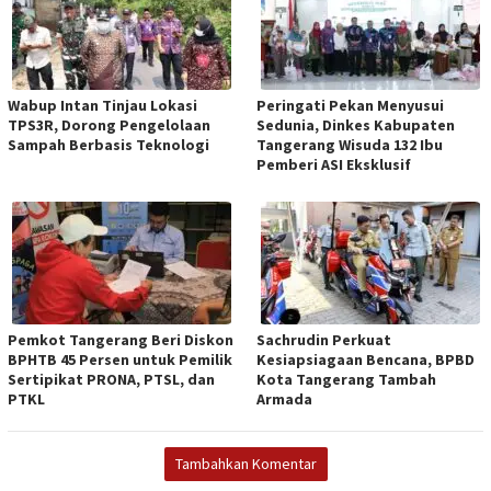
Wabup Intan Tinjau Lokasi
Peringati Pekan Menyusui
TPS3R, Dorong Pengelolaan
Sedunia, Dinkes Kabupaten
Sampah Berbasis Teknologi
Tangerang Wisuda 132 Ibu
Pemberi ASI Eksklusif
Pemkot Tangerang Beri Diskon
Sachrudin Perkuat
BPHTB 45 Persen untuk Pemilik
Kesiapsiagaan Bencana, BPBD
Sertipikat PRONA, PTSL, dan
Kota Tangerang Tambah
PTKL
Armada
Tambahkan Komentar