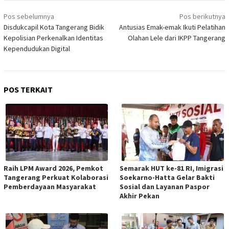
Navigasi
Pos sebelumnya
Pos berikutnya
pos
Disdukcapil Kota Tangerang Bidik
Antusias Emak-emak Ikuti Pelatihan
Kepolisian Perkenalkan Identitas
Olahan Lele dari IKPP Tangerang
Kependudukan Digital
POS TERKAIT
Raih LPM Award 2026, Pemkot
Semarak HUT ke-81 RI, Imigrasi
Tangerang Perkuat Kolaborasi
Soekarno-Hatta Gelar Bakti
Pemberdayaan Masyarakat
Sosial dan Layanan Paspor
Akhir Pekan