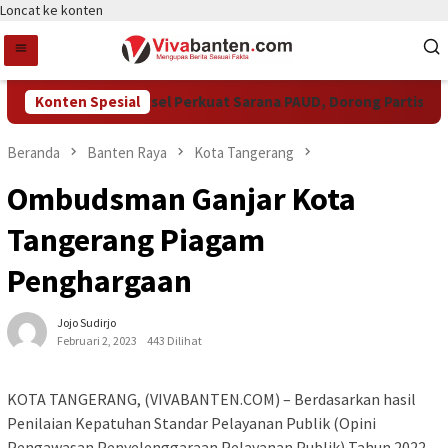
Loncat ke konten
Pemkot Tangsel Perkuat Sarana PAUD, Dorong Partisipasi Se
Konten Spesial
Beranda
Banten Raya
Kota Tangerang
Ombudsman Ganjar Kota
Tangerang Piagam
Penghargaan
Jojo Sudirjo
Februari 2, 2023
443 Dilihat
KOTA TANGERANG, (VIVABANTEN.COM) – Berdasarkan hasil
Penilaian Kepatuhan Standar Pelayanan Publik (Opini
Pengawasan Penyelenggaraan Pelayanan Publik) Tahun 2022