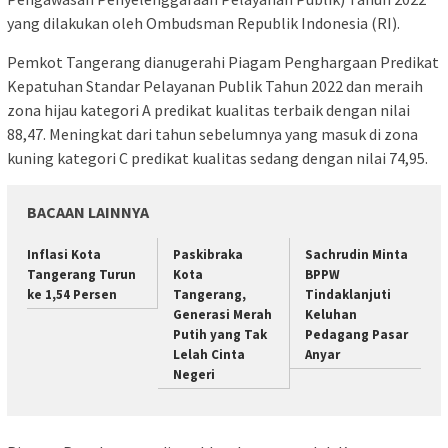
yang dilakukan oleh Ombudsman Republik Indonesia (RI).
Pemkot Tangerang dianugerahi Piagam Penghargaan Predikat
Kepatuhan Standar Pelayanan Publik Tahun 2022 dan meraih
zona hijau kategori A predikat kualitas terbaik dengan nilai
88,47. Meningkat dari tahun sebelumnya yang masuk di zona
kuning kategori C predikat kualitas sedang dengan nilai 74,95.
BACAAN LAINNYA
Inflasi Kota
Paskibraka
Sachrudin Minta
Tangerang Turun
Kota
BPPW
ke 1,54 Persen
Tangerang,
Tindaklanjuti
Generasi Merah
Keluhan
Putih yang Tak
Pedagang Pasar
Lelah Cinta
Anyar
Negeri