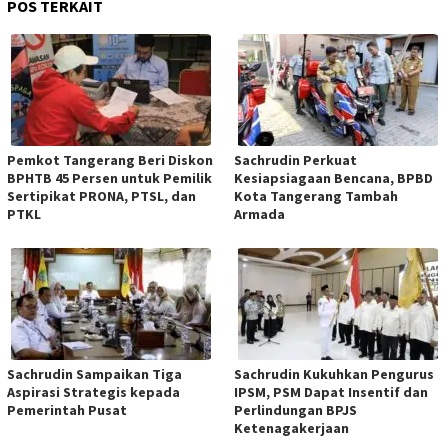
POS TERKAIT
Pemkot Tangerang Beri Diskon
Sachrudin Perkuat
BPHTB 45 Persen untuk Pemilik
Kesiapsiagaan Bencana, BPBD
Sertipikat PRONA, PTSL, dan
Kota Tangerang Tambah
PTKL
Armada
Sachrudin Sampaikan Tiga
Sachrudin Kukuhkan Pengurus
Aspirasi Strategis kepada
IPSM, PSM Dapat Insentif dan
Pemerintah Pusat
Perlindungan BPJS
Ketenagakerjaan