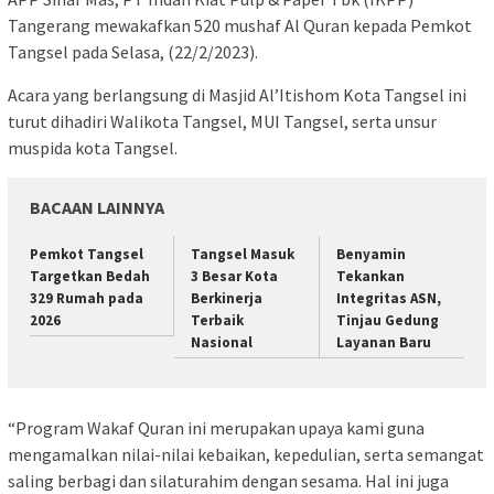
Tangerang mewakafkan 520 mushaf Al Quran kepada Pemkot
Tangsel pada Selasa, (22/2/2023).
Acara yang berlangsung di Masjid Al’Itishom Kota Tangsel ini
turut dihadiri Walikota Tangsel, MUI Tangsel, serta unsur
muspida kota Tangsel.
BACAAN LAINNYA
Pemkot Tangsel
Tangsel Masuk
Benyamin
Targetkan Bedah
3 Besar Kota
Tekankan
329 Rumah pada
Berkinerja
Integritas ASN,
2026
Terbaik
Tinjau Gedung
Nasional
Layanan Baru
“Program Wakaf Quran ini merupakan upaya kami guna
mengamalkan nilai-nilai kebaikan, kepedulian, serta semangat
saling berbagi dan silaturahim dengan sesama. Hal ini juga