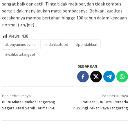
sangat baik dan detil. Tinta tidak meluber, dan tidak tembus
serta tidak menyilaukan mata pembacanya. Bahkan, kualitas
cetakannya mampu bertahan hingga 100 tahun dalam keadaan
normal.(irn/joe)
Views:
438
#benyamindavnie
#indahkiatdbd
#ptindahkiat
#walikotatangsel
SEBARKAN
Navigasi
Pos sebelumnya
Pos berikutnya
pos
DPRD Minta Pemkot Tangerang
Ratusan SDN Total Persada
Segara Atasi Serah Terima PSU
Kunjungi Pekan Raya Tangerang