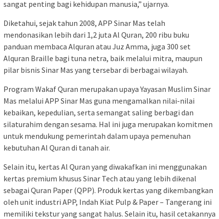
sangat penting bagi kehidupan manusia,” ujarnya.
Diketahui, sejak tahun 2008, APP Sinar Mas telah
mendonasikan lebih dari 1,2 juta Al Quran, 200 ribu buku
panduan membaca Alquran atau Juz Amma, juga 300 set
Alquran Braille bagi tuna netra, baik melalui mitra, maupun
pilar bisnis Sinar Mas yang tersebar di berbagai wilayah.
Program Wakaf Quran merupakan upaya Yayasan Muslim Sinar
Mas melalui APP Sinar Mas guna mengamalkan nilai-nilai
kebaikan, kepedulian, serta semangat saling berbagi dan
silaturahim dengan sesama. Hal ini juga merupakan komitmen
untuk mendukung pemerintah dalam upaya pemenuhan
kebutuhan Al Quran di tanah air.
Selain itu, kertas Al Quran yang diwakafkan ini menggunakan
kertas premium khusus Sinar Tech atau yang lebih dikenal
sebagai Quran Paper (QPP). Produk kertas yang dikembangkan
oleh unit industri APP, Indah Kiat Pulp & Paper – Tangerang ini
memiliki tekstur yang sangat halus. Selain itu, hasil cetakannya