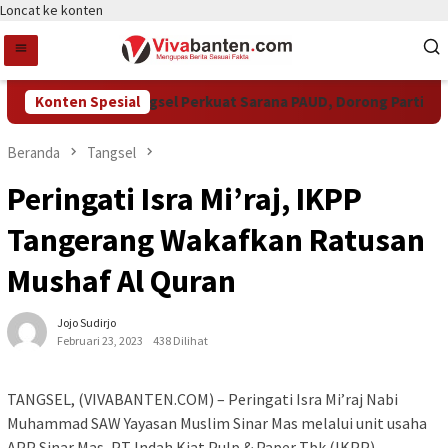
Loncat ke konten
Konten Spesial
Pemkot Tangsel Perkuat Sarana PAUD, Dorong Partisipasi 
Beranda
Tangsel
Peringati Isra Mi’raj, IKPP
Tangerang Wakafkan Ratusan
Mushaf Al Quran
Jojo Sudirjo
Februari 23, 2023
438 Dilihat
TANGSEL, (VIVABANTEN.COM) – Peringati Isra Mi’raj Nabi
Muhammad SAW Yayasan Muslim Sinar Mas melalui unit usaha
APP Sinar Mas, PT Indah Kiat Pulp & Paper Tbk (IKPP)