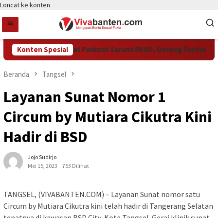
Loncat ke konten
Pemkot Tangsel Perkuat Sarana PAUD, Dorong Partisipasi Sek
Konten Spesial
Beranda
Tangsel
Layanan Sunat Nomor 1
Circum by Mutiara Cikutra Kini
Hadir di BSD
Jojo Sudirjo
Mei 15, 2023
753 Dilihat
TANGSEL, (VIVABANTEN.COM) – Layanan Sunat nomor satu
Circum by Mutiara Cikutra kini telah hadir di Tangerang Selatan
tepatnya di kawasan BSD City, Kota Tangsel. Gerai klinik sunat