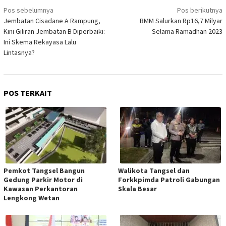
Navigasi
Pos sebelumnya
Pos berikutnya
pos
Jembatan Cisadane A Rampung,
BMM Salurkan Rp16,7 Milyar
Kini Giliran Jembatan B Diperbaiki:
Selama Ramadhan 2023
Ini Skema Rekayasa Lalu
Lintasnya?
POS TERKAIT
Pemkot Tangsel Bangun
Walikota Tangsel dan
Gedung Parkir Motor di
Forkkpimda Patroli Gabungan
Kawasan Perkantoran
Skala Besar
Lengkong Wetan