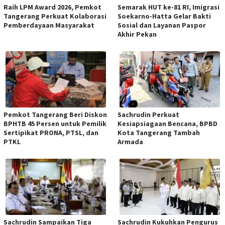
Raih LPM Award 2026, Pemkot
Semarak HUT ke-81 RI, Imigrasi
Tangerang Perkuat Kolaborasi
Soekarno-Hatta Gelar Bakti
Pemberdayaan Masyarakat
Sosial dan Layanan Paspor
Akhir Pekan
Pemkot Tangerang Beri Diskon
Sachrudin Perkuat
BPHTB 45 Persen untuk Pemilik
Kesiapsiagaan Bencana, BPBD
Sertipikat PRONA, PTSL, dan
Kota Tangerang Tambah
PTKL
Armada
Sachrudin Sampaikan Tiga
Sachrudin Kukuhkan Pengurus