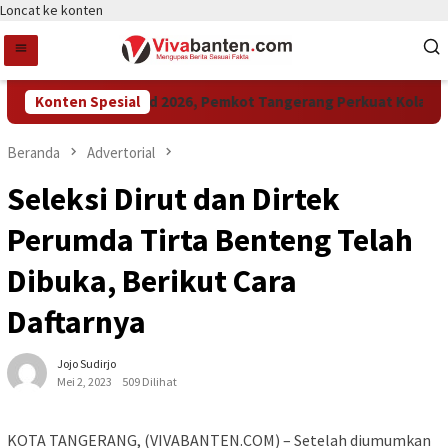
Loncat ke konten
Raih LPM Award 2026, Pemkot Tangerang Perkuat Kolaborasi
Konten Spesial
Beranda
Advertorial
Seleksi Dirut dan Dirtek
Perumda Tirta Benteng Telah
Dibuka, Berikut Cara
Daftarnya
Jojo Sudirjo
Mei 2, 2023
509 Dilihat
KOTA TANGERANG, (VIVABANTEN.COM) – Setelah diumumkan