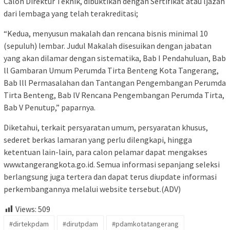
Calon Direktur Teknik, dibuktikan dengan Sertifikat atau ljazah
dari lembaga yang telah terakreditasi;
“Kedua, menyusun makalah dan rencana bisnis minimal 10
(sepuluh) lembar. Judul Makalah disesuikan dengan jabatan
yang akan dilamar dengan sistematika, Bab I Pendahuluan, Bab
ll Gambaran Umum Perumda Tirta Benteng Kota Tangerang,
Bab lll Permasalahan dan Tantangan Pengembangan Perumda
Tirta Benteng, Bab lV Rencana Pengembangan Perumda Tirta,
Bab V Penutup,” paparnya.
Diketahui, terkait persyaratan umum, persyaratan khusus,
sederet berkas lamaran yang perlu dilengkapi, hingga
ketentuan lain-lain, para calon pelamar dapat mengakses
www.tangerangkota.go.id. Semua informasi sepanjang seleksi
berlangsung juga tertera dan dapat terus diupdate informasi
perkembangannya melalui website tersebut.(ADV)
Views:
509
#dirtekpdam
#dirutpdam
#pdamkotatangerang