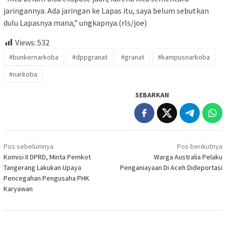
jaringannya. Ada jaringan ke Lapas itu, saya belum sebutkan
dulu Lapasnya mana,” ungkapnya.(rls/joe)
Views:
532
#bunkernarkoba
#dppgranat
#granat
#kampusnarkoba
#narkoba
SEBARKAN
Navigasi
Pos sebelumnya
Pos berikutnya
pos
Komisi II DPRD, Minta Pemkot
Warga Australia Pelaku
Tangerang Lakukan Upaya
Penganiayaan Di Aceh Dideportasi
Pencegahan Pengusaha PHK
Karyawan