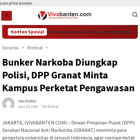
Loncat ke konten
Pemkot Tangsel Perkuat Sarana PAUD, Dorong Partisipasi Sek
Konten Spesial
Beranda
Kriminal
Bunker Narkoba Diungkap
Polisi, DPP Granat Minta
Kampus Perketat Pengawasan
Jojo Sudirjo
Juni 10, 2023
532 Dilihat
JAKARTA, (VIVABANTEN.COM) – Dewan Pimpinan Pusat (DPP)
Gerakan Nasional Anti Narkotika (GRANAT) meminta para
pengelola universitas di seluruh Indonesia, agar memperketat