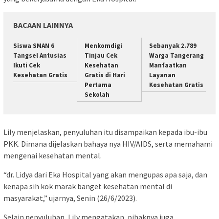
BACAAN LAINNYA
Siswa SMAN 6
Menkomdigi
Sebanyak 2.789
Tangsel Antusias
Tinjau Cek
Warga Tangerang
Ikuti Cek
Kesehatan
Manfaatkan
Kesehatan Gratis
Gratis di Hari
Layanan
Pertama
Kesehatan Gratis
Sekolah
Lily menjelaskan, penyuluhan itu disampaikan kepada ibu-ibu
PKK. Dimana dijelaskan bahaya nya HIV/AIDS, serta memahami
mengenai kesehatan mental.
“dr. Lidya dari Eka Hospital yang akan mengupas apa saja, dan
kenapa sih kok marak banget kesehatan mental di
masyarakat,” ujarnya, Senin (26/6/2023).
Selain penyuluhan, Lily mengatakan, pihaknya juga