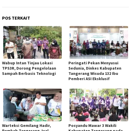
POS TERKAIT
Wabup Intan Tinjau Lokasi
Peringati Pekan Menyusui
TPS3R, Dorong Pengelolaan
Sedunia, Dinkes Kabupaten
Sampah Berbasis Teknologi
Tangerang Wisuda 132 Ibu
Pemberi ASI Eksklusif
Warteksi Gemilang Hadir,
Posyandu Mawar 3 Wakili
Pemkab Tangerang Jual
Kabupaten Tangerang pada