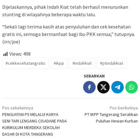
Dijelaskannya, pihak Indah Kiat telah berhasil menurunkan
stunting di wilayahnya beberapa waktu lalu.
“Sekali lagi terima kasih atas penyuluhan dan cek kesehatan
gratis ini, semoga bermanfaat bagi ibu PKK semua,” tutupnya.
(irn/joe)
Views:
498
#cekkesehatangratis
#ikpp
#indahkiat
#ptindahkiat
SEBARKAN
Navigasi
Pos sebelumnya
Pos berikutnya
pos
PENGUATAN P5 MELALUI KARYA
PT IKPP Tangerang Serahkan
SENI TARI LENGANG CISADANE PADA
Puluhan Hewan Kurban
KURIKULUM MERDEKA SEKOLAH
DASAR DI KOTA TANGERANG