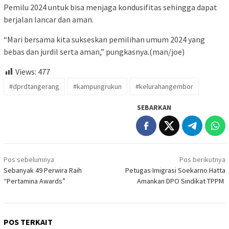
Pemilu 2024 untuk bisa menjaga kondusifitas sehingga dapat
berjalan lancar dan aman.
“Mari bersama kita sukseskan pemilihan umum 2024 yang
bebas dan jurdil serta aman,” pungkasnya.(man/joe)
Views:
477
#dprdtangerang
#kampungrukun
#kelurahangembor
SEBARKAN
Navigasi
Pos sebelumnya
Pos berikutnya
pos
Sebanyak 49 Perwira Raih
Petugas Imigrasi Soekarno Hatta
“Pertamina Awards”
Amankan DPO Sindikat TPPM
POS TERKAIT