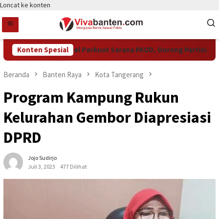
Loncat ke konten
Pemkot Tangsel Perkuat Sarana PAUD, Dorong Partisipasi Se
Konten Spesial
Beranda
Banten Raya
Kota Tangerang
Program Kampung Rukun
Kelurahan Gembor Diapresiasi
DPRD
Jojo Sudirjo
Juli 3, 2023
477 Dilihat