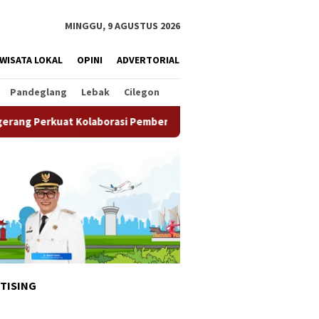
MINGGU, 9 AGUSTUS 2026
WISATA LOKAL
OPINI
ADVERTORIAL
Pandeglang
Lebak
Cilegon
aborasi Pemberdayaan Masyarakat
Semarak HUT ke-81 RI, 
TISING