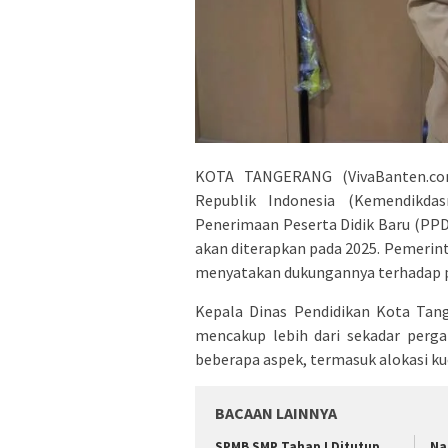
KOTA TANGERANG (VivaBanten.co
Republik Indonesia (Kemendikd
Penerimaan Peserta Didik Baru (PP
akan diterapkan pada 2025. Pemerin
menyatakan dukungannya terhadap p
Kepala Dinas Pendidikan Kota Tan
mencakup lebih dari sekadar perg
beberapa aspek, termasuk alokasi ku
BACAAN LAINNYA
SPMB SMP Tahap I Ditutup,
Na