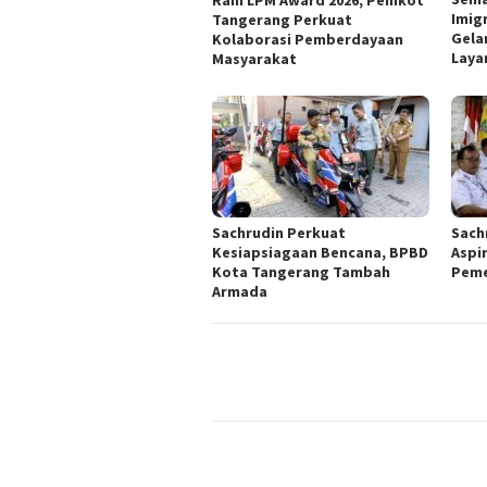
Raih LPM Award 2026, Pemkot
Imig
Tangerang Perkuat
Gela
Kolaborasi Pemberdayaan
Laya
Masyarakat
Sachrudin Perkuat
Sach
Kesiapsiagaan Bencana, BPBD
Aspi
Kota Tangerang Tambah
Peme
Armada