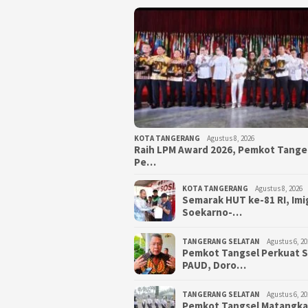
KOTA TANGERANG
Agustus 8, 2026
Raih LPM Award 2026, Pemkot Tang
Pe…
KOTA TANGERANG
Agustus 8, 2026
Semarak HUT ke-81 RI, Imi
Soekarno-…
TANGERANG SELATAN
Agustus 6, 20
Pemkot Tangsel Perkuat 
PAUD, Doro…
TANGERANG SELATAN
Agustus 6, 20
Pemkot Tangsel Matangk