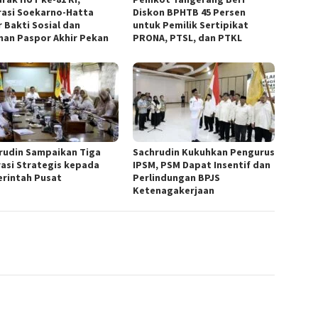
rasi Soekarno-Hatta
Diskon BPHTB 45 Persen
r Bakti Sosial dan
untuk Pemilik Sertipikat
nan Paspor Akhir Pekan
PRONA, PTSL, dan PTKL
rudin Sampaikan Tiga
Sachrudin Kukuhkan Pengurus
rasi Strategis kepada
IPSM, PSM Dapat Insentif dan
rintah Pusat
Perlindungan BPJS
Ketenagakerjaan