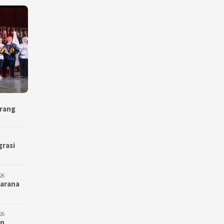
erang
grasi
26
Sarana
26
an