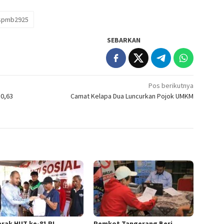
spmb2925
SEBARKAN
Pos berikutnya
 0,63
Camat Kelapa Dua Luncurkan Pojok UMKM
rak HUT ke-81 RI,
Pemkot Tangerang Beri