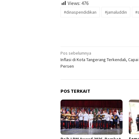
Views:
476
#dinaspendidikan
#jamaluddin
#
Navigasi
Pos sebelumnya
Inflasi di Kota Tangerang Terkendali, Capai
pos
Persen
POS TERKAIT
Sema