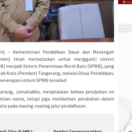
m) – Kementerian Pendidikan Dasar dan Menengah
asmen) telah memutuskan untuk mengganti sistem
DB) menjadi Sistem Penerimaan Murid Baru (SPMB), yang
tah Kota (Pemkot) Tangerang, melalui Dinas Pendidikan,
enerapan sistem SPMB tersebut.
gerang, Jamaluddin, menjelaskan bahwa perubahan ini
antian nama, tetapi juga melibatkan perubahan dalam
ota pada masing-masing jalur pendaftaran.
pak Tilas di SMP 1
Pemkot Tangerang Imbau