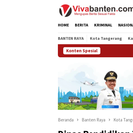
Loncat
ke
konten
HOME
BERITA
KRIMINAL
NASION
BANTEN RAYA
Kota Tangerang
Ka
Konten Spesial
Beranda
Banten Raya
Kota Tang