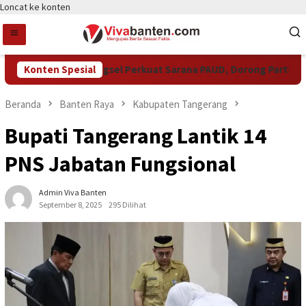
Loncat ke konten
Konten Spesial
Pemkot Tangsel Perkuat Sarana PAUD, Dorong Partisipasi 
Beranda
Banten Raya
Kabupaten Tangerang
Bupati Tangerang Lantik 14
PNS Jabatan Fungsional
Admin Viva Banten
September 8, 2025
295 Dilihat