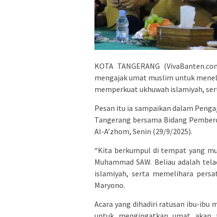
KOTA TANGERANG (VivaBanten.com
mengajak umat muslim untuk menel
memperkuat ukhuwah islamiyah, ser
Pesan itu ia sampaikan dalam Penga
Tangerang bersama Bidang Pemberda
Al-A’zhom, Senin (29/9/2025).
“Kita berkumpul di tempat yang muli
Muhammad SAW. Beliau adalah tela
islamiyah, serta memelihara persa
Maryono.
Acara yang dihadiri ratusan ibu-ibu
untuk mengingatkan umat akan ta