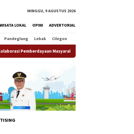
MINGGU, 9 AGUSTUS 2026
WISATA LOKAL
OPINI
ADVERTORIAL
Pandeglang
Lebak
Cilegon
dayaan Masyarakat
Semarak HUT ke-81 RI, Imigrasi Soeka
TISING