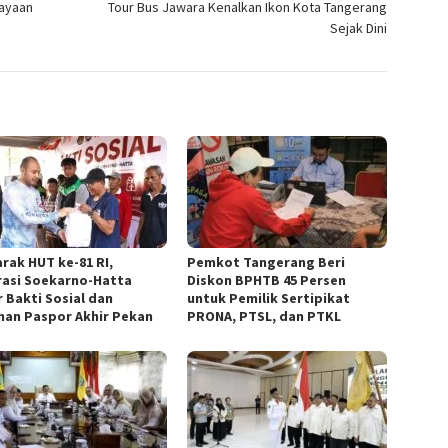
cayaan
Tour Bus Jawara Kenalkan Ikon Kota Tangerang
Sejak Dini
rak HUT ke-81 RI,
Pemkot Tangerang Beri
rasi Soekarno-Hatta
Diskon BPHTB 45 Persen
r Bakti Sosial dan
untuk Pemilik Sertipikat
nan Paspor Akhir Pekan
PRONA, PTSL, dan PTKL