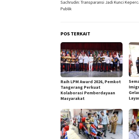
Sachrudin: Transparansi Jadi Kunci Keper
pos
Publik
POS TERKAIT
Sema
Raih LPM Award 2026, Pemkot
Imig
Tangerang Perkuat
Gela
Kolaborasi Pemberdayaan
Laya
Masyarakat