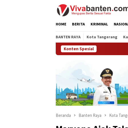
Loncat
ke
konten
HOME
BERITA
KRIMINAL
NASION
BANTEN RAYA
Kota Tangerang
Ka
Konten Spesial
Raih
Beranda
Banten Raya
Kota Tang