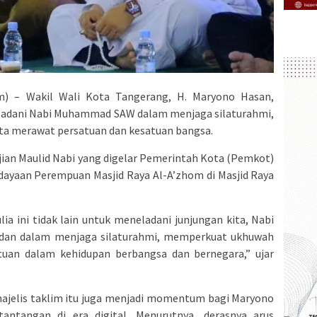
) – Wakil Wali Kota Tangerang, H. Maryono Hasan,
adani Nabi Muhammad SAW dalam menjaga silaturahmi,
ta merawat persatuan dan kesatuan bangsa.
jian Maulid Nabi yang digelar Pemerintah Kota (Pemkot)
yaan Perempuan Masjid Raya Al-A’zhom di Masjid Raya
a ini tidak lain untuk meneladani junjungan kita, Nabi
dan dalam menjaga silaturahmi, memperkuat ukhuwah
tuan dalam kehidupan berbangsa dan bernegara,” ujar
 majelis taklim itu juga menjadi momentum bagi Maryono
ntangan di era digital. Menurutnya, derasnya arus