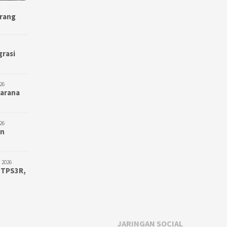
erang
grasi
26
Sarana
26
an
 2026
 TPS3R,
JARINGAN SOCIAL