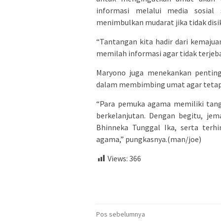
informasi melalui media sosial 
menimbulkan mudarat jika tidak disik
“Tantangan kita hadir dari kemajua
memilah informasi agar tidak terjeb
Maryono juga menekankan pentin
dalam membimbing umat agar tetap b
“Para pemuka agama memiliki tang
berkelanjutan. Dengan begitu, je
Bhinneka Tunggal Ika, serta terhin
agama,” pungkasnya.(man/joe)
Views:
366
Navigasi
Pos sebelumnya