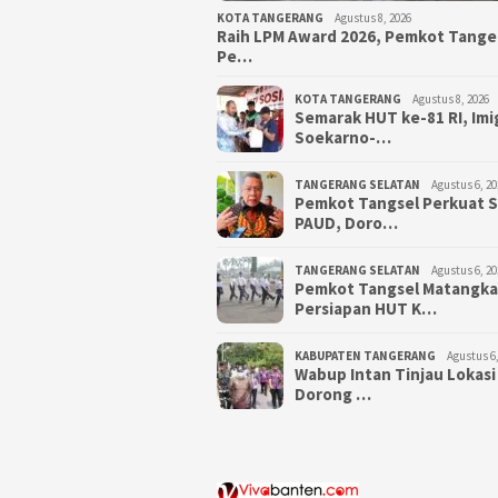
KOTA TANGERANG
Agustus 8, 2026
Raih LPM Award 2026, Pemkot Tang
Pe…
KOTA TANGERANG
Agustus 8, 2026
Semarak HUT ke-81 RI, Imi
Soekarno-…
TANGERANG SELATAN
Agustus 6, 20
Pemkot Tangsel Perkuat 
PAUD, Doro…
TANGERANG SELATAN
Agustus 6, 20
Pemkot Tangsel Matangk
Persiapan HUT K…
KABUPATEN TANGERANG
Agustus 6,
Wabup Intan Tinjau Lokasi
Dorong …